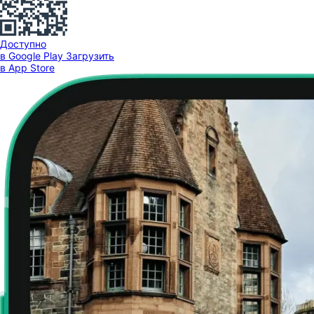
Доступно
в Google Play
Загрузить
в App Store