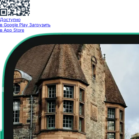
Доступно
в Google Play
Загрузить
в App Store