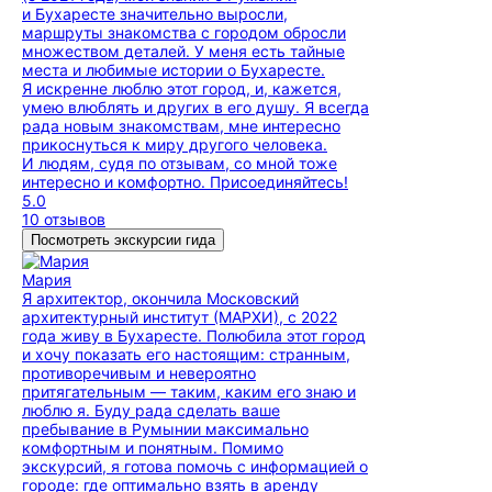
и Бухаресте значительно выросли,
маршруты знакомства с городом обросли
множеством деталей. У меня есть тайные
места и любимые истории о Бухаресте.
Я искренне люблю этот город, и, кажется,
умею влюблять и других в его душу. Я всегда
рада новым знакомствам, мне интересно
прикоснуться к миру другого человека.
И людям, судя по отзывам, со мной тоже
интересно и комфортно. Присоединяйтесь!
5.0
10 отзывов
Посмотреть экскурсии гида
Мария
Я архитектор, окончила Московский
архитектурный институт (МАРХИ), с 2022
года живу в Бухаресте. Полюбила этот город
и хочу показать его настоящим: странным,
противоречивым и невероятно
притягательным — таким, каким его знаю и
люблю я. Буду рада сделать ваше
пребывание в Румынии максимально
комфортным и понятным. Помимо
экскурсий, я готова помочь с информацией о
городе: где оптимально взять в аренду