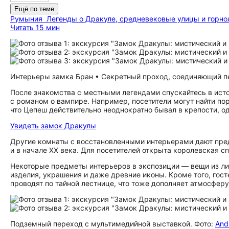
Ещё по теме
Румыния
Легенды о Дракуле, средневековые улицы и горн
Читать 15 мин
Интерьеры замка Бран • Секретный проход, соединяющий перв
После знакомства с местными легендами спускайтесь в ист
с романом о вампире. Например, посетители могут найти порт
что Цепеш действительно неоднократно бывал в крепости, од
Увидеть замок Дракулы
Другие комнаты с восстановленными интерьерами дают пред
и в начале XX века. Для посетителей открыта королевская с
Некоторые предметы интерьеров в экспозиции — вещи из л
изделия, украшения и даже древние иконы. Кроме того, гос
проводят по тайной лестнице, что тоже дополняет атмосферу
Подземный переход с мультимедийной выставкой. Фото:
Andr