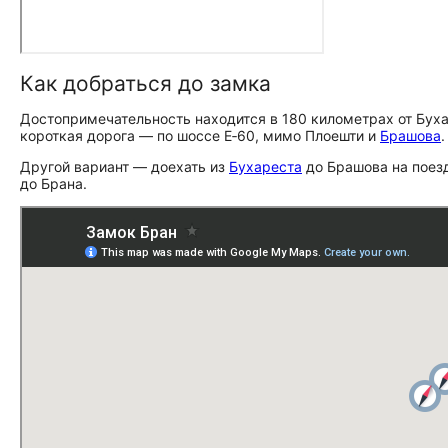
Как добраться до замка
До­сто­при­ме­ча­тель­но­сть находится в 180 километрах от 
короткая дорога — по шоссе Е‑60, мимо Плоешти и
Брашова
Другой вариант — доехать из
Бухареста
до Брашова на поезд
до Брана.