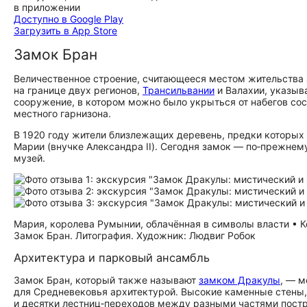
в приложении
Доступно в Google Play
Загрузить в App Store
Замок Бран
Величественное строение, считающееся местом жительства з
на границе двух регионов,
Трансильвании
и Валахии, указыв
сооружение, в котором можно было укрыться от набегов сосе
местного гарнизона.
В 1920 году жители близлежащих деревень, предки которых
Марии (внучке Александра II). Сегодня замок — по‑прежнему
музей.
Мария, королева Румынии, облачённая в символы власти • К
Замок Бран. Литография. Художник: Людвиг Робок
Архитектура и парковый ансамбль
Замок Бран, который также называют
замком Дракулы
, — м
для Средневековья архитектурой. Высокие каменные стены,
и десятки лестниц‑переходов между разными частями постро