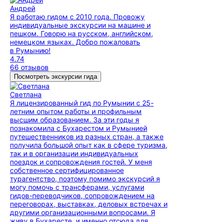
Андрей
Я работаю гидом с 2010 года. Провожу
индивидуальные экскурсии на машине и
пешком. Говорю на русском, английском,
немецком языках. Добро пожаловать
в Румынию!
4.74
66 отзывов
Посмотреть экскурсии гида
Светлана
Я лицензированный гид по Румынии с 25-
летним опытом работы и профильным
высшим образованием. За эти годы я
познакомила с Бухарестом и Румынией
путешественников из разных стран, а также
получила большой опыт как в сфере туризма,
так и в организации индивидуальных
поездок и сопровождения гостей. У меня
собственное сертифицированное
турагентство, поэтому помимо экскурсий я
могу помочь с трансферами, услугами
гидов-переводчиков, сопровождением на
переговорах, выставках, деловых встречах и
другими организационными вопросами. Я
живу в Бухаресте, и именно отсюда для