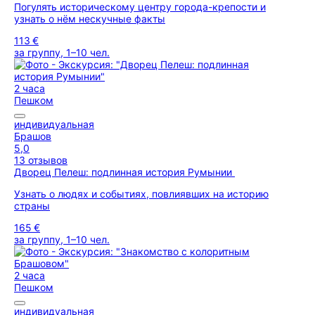
Погулять историческому центру города-крепости и
узнать о нём нескучные факты
113 €
за группу, 1–10 чел.
2 часа
Пешком
индивидуальная
Брашов
5,0
13 отзывов
Дворец Пелеш: подлинная история Румынии
Узнать о людях и событиях, повлиявших на историю
страны
165 €
за группу, 1–10 чел.
2 часа
Пешком
индивидуальная