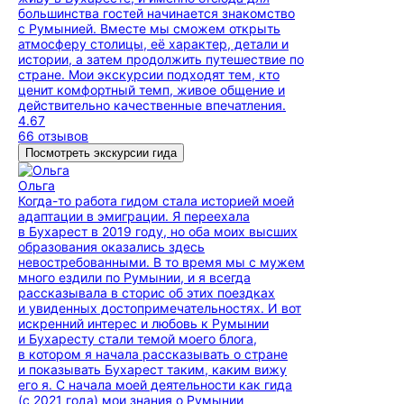
большинства гостей начинается знакомство
с Румынией. Вместе мы сможем открыть
атмосферу столицы, её характер, детали и
истории, а затем продолжить путешествие по
стране. Мои экскурсии подходят тем, кто
ценит комфортный темп, живое общение и
действительно качественные впечатления.
4.67
66 отзывов
Посмотреть экскурсии гида
Ольга
Когда-то работа гидом стала историей моей
адаптации в эмиграции. Я переехала
в Бухарест в 2019 году, но оба моих высших
образования оказались здесь
невостребованными. В то время мы с мужем
много ездили по Румынии, и я всегда
рассказывала в сторис об этих поездках
и увиденных достопримечательностях. И вот
искренний интерес и любовь к Румынии
и Бухаресту стали темой моего блога,
в котором я начала рассказывать о стране
и показывать Бухарест таким, каким вижу
его я. С начала моей деятельности как гида
(с 2021 года) мои знания о Румынии