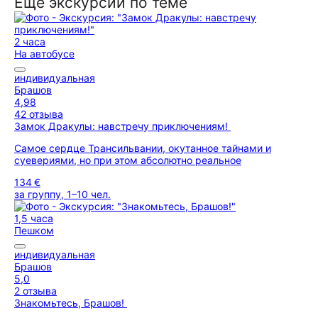
Ещё экскурсии по теме
2 часа
На автобусе
индивидуальная
Брашов
4,98
42 отзыва
Замок Дракулы: навстречу приключениям!
Самое сердце Трансильвании, окутанное тайнами и
суевериями, но при этом абсолютно реальное
134 €
за группу, 1–10 чел.
1,5 часа
Пешком
индивидуальная
Брашов
5,0
2 отзыва
Знакомьтесь, Брашов!