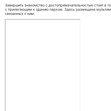
Завершить знакомство с до­сто­при­ме­ча­тель­но­стью стоит
с прилегающим к зданию парком. Здесь размещена мультиме
связанных с ним.