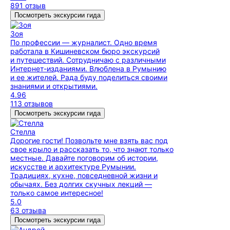
891 отзыв
Посмотреть экскурсии гида
Зоя
По профессии — журналист. Одно время
работала в Кишиневском бюро экскурсий
и путешествий. Сотрудничаю с различными
Интернет-изданиями. Влюблена в Румынию
и ее жителей. Рада буду поделиться своими
знаниями и открытиями.
4.96
113 отзывов
Посмотреть экскурсии гида
Стелла
Дорогие гости! Позвольте мне взять вас под
свое крыло и рассказать то, что знают только
местные. Давайте поговорим об истории,
искусстве и архитектуре Румынии.
Традициях, кухне, повседневной жизни и
обычаях. Без долгих скучных лекций —
только самое интересное!
5.0
63 отзыва
Посмотреть экскурсии гида