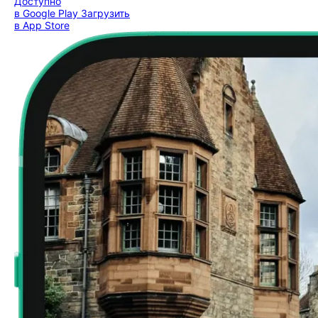
Доступно
в Google Play
Загрузить
в App Store