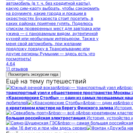
автомобиль (в т. ч. без кредитной карты),
какую сим-карту выбрать, чтобы сэкономить
на роуминге, какие города и локации в
окрестностях Бухареста стоит посетить, в
каких районах приятнее гулять. Поделюсь
списком проверенных мест для завтрака или
ужина — с панорамным видом, аутентичной
кухней или необычным интерьером. Также у
меня свой автомобиль, при желании
предложу поездку в Трансильванию или
другие регионы Румынии — здесь есть что
посмотреть!
4.64
11 отзывов
Посмотреть экскурсии гида
Ещё на тему путешествий
транспортный узел и общественное пространство Москвы
«Красноярские Столбы» — один из самых посещаемых нац
любителей
о креативном кластере на берегу Финского залива
История,
большая российская электростанция
История, устройство 
в нём 16 фигур и при чём здесь сервиз