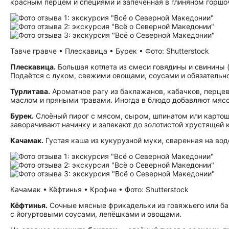
красным перцем и специями и запечённая в глиняном горшо
Тавче гравче • Плескавица • Бурек • Фото: Shutterstock
Плескавица.
Большая котлета из смеси говядины и свинины (
Подаётся с луком, свежими овощами, соусами и обязательно
Турлитава.
Ароматное рагу из баклажанов, кабачков, перцев
маслом и пряными травами. Иногда в блюдо добавляют мясо
Бурек.
Слоёный пирог с мясом, сыром, шпинатом или картошк
заворачивают начинку и запекают до золотистой хрустящей 
Качамак.
Густая каша из кукурузной муки, сваренная на вод
Качамак • Кёфтинья • Крофне • Фото: Shutterstock
Кёфтинья.
Сочные мясные фрикадельки из говяжьего или бар
с йогуртовыми соусами, лепёшками и овощами.