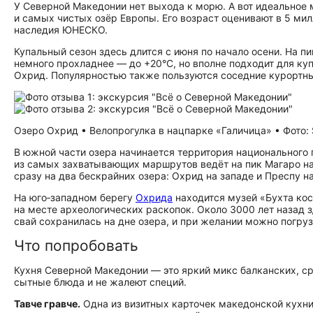
У Северной Македонии нет выхода к морю. А вот идеальное 
и самых чистых озёр Европы. Его возраст оценивают в 5 ми
наследия ЮНЕСКО.
Купальный сезон здесь длится с июня по начало осени. На п
немного прохладнее — до +20°C, но вполне подходит для ку
Охрид. Популярностью также пользуются соседние курортны
Озеро Охрид • Велопрогулка в нацпарке «Галичица» • Фото: 
В южной части озера начинается территория национального 
из самых захватывающих маршрутов ведёт на пик Магаро на
сразу на два бескрайних озера: Охрид на западе и Преспу на
На юго‑западном берегу
Охрида
находится музей «Бухта кос
на месте археологических раскопок. Около 3000 лет назад 
свай сохранилась на дне озера, и при желании можно погруз
Что попробовать
Кухня Северной Македонии — это яркий микс балканских, 
сытные блюда и не жалеют специй.
Тавче гравче.
Одна из визитных карточек македонской кухни.