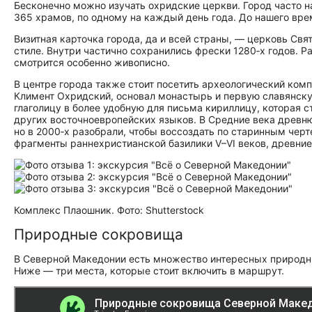
Бесконечно можно изучать охридские церкви. Город часто 
365 храмов, по одному на каждый день года. До нашего вре
Визитная карточка города, да и всей страны, — церковь Свят
стиле. Внутри частично сохранились фрески 1280‑х годов. 
смотрится особенно живописно.
В центре города также стоит посетить археологический комп
Климент Охридский, основал монастырь и первую славянску
глаголицу в более удобную для письма кириллицу, которая с
других восточноевропейских языков. В Средние века древ
но в 2000‑х разобрали, чтобы воссоздать по старинным чер
фрагменты раннехристианской базилики V–VI веков, древние 
Комплекс Плаошник. Фото: Shutterstock
Природные сокровища
В Северной Македонии есть множество интересных природных
Ниже — три места, которые стоит включить в маршрут.