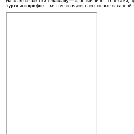
На сладкое закажите
баклаву —
слоёный пирог с орехами, 
турта
или
крофне —
мягкие пончики, посыпанные сахарной 