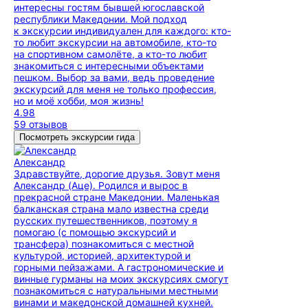
интересны гостям бывшей югославской
республики Македонии. Мой подход
к экскурсии индивидуален для каждого: кто-
то любит экскурсии на автомобиле, кто-то
на спортивном самолёте, а кто-то любит
знакомиться с интересными объектами
пешком. Выбор за вами, ведь проведение
экскурсий для меня не только профессия,
но и моё хобби, моя жизнь!
4.98
59 отзывов
Посмотреть экскурсии гида
Александр
Здравствуйте, дорогие друзья. Зовут меня
Александр (Аце). Родился и вырос в
прекрасной стране Македонии. Маленькая
балканская страна мало известна среди
русских путешественников, поэтому я
помогаю (с помощью экскурсий и
трансфера) познакомиться с местной
культурой, историей, архитектурой и
горными пейзажами. А гастрономические и
винные гурманы на моих экскурсиях смогут
познакомиться с натуральными местными
винами и македонской домашней кухней.