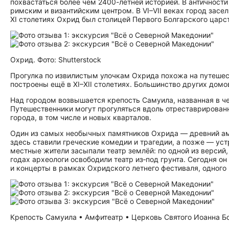
похвастаться более чем 2400-летней историей. В античност
римским и византийским центром. В VI–VII веках город засел
XI столетиях Охрид был столицей Первого Болгарского царс
Охрид. Фото: Shutterstock
Прогулка по извилистым улочкам Охрида похожа на путешес
построены ещё в XI–XII столетиях. Большинство других домов
Над городом возвышается крепость Самуила, названная в ч
Путешественники могут прогуляться вдоль отреставрирован
города, в том числе и новых кварталов.
Один из самых необычных памятников Охрида — древний амфи
здесь ставили греческие комедии и трагедии, а позже — ус
местные жители засыпали театр землёй: по одной из версий,
годах археологи освободили театр из‑под грунта. Сегодня о
и концерты в рамках Охридского летнего фестиваля, одного 
Крепость Самуила • Амфитеатр • Церковь Святого Иоанна Бог