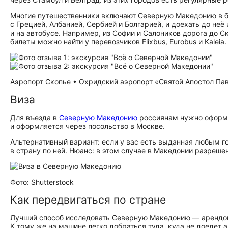
Многие путешественники включают Северную Македонию в бо
с Грецией, Албанией, Сербией и Болгарией, и доехать до неё
и на автобусе. Например, из Софии и Салоников дорога до С
билеты можно найти у перевозчиков Flixbus, Eurobus и Kaleia.
Аэропорт Скопье • Охридский аэропорт «Святой Апостол Паве
Виза
Для въезда в
Северную Македонию
россиянам нужно оформит
и оформляется через посольство в Москве.
Альтернативный вариант: если у вас есть выданная любым 
в страну по ней. Нюанс: в этом случае в Македонии разрешен
Фото: Shutterstock
Как передвигаться по стране
Лучший способ исследовать Северную Македонию — арендова
К тому же на машине легко добраться туда, куда не доедет