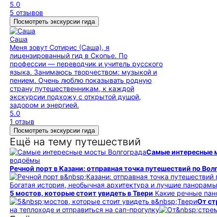
5.0
5 отзывов
Посмотреть экскурсии гида
Саша
Меня зовут Сотирис (Саша), я
лицензированный гид в Скопье. По
профессии — переводчик и учитель русского
языка. Занимаюсь творчеством: музыкой и
пением. Очень люблю показывать родную
страну путешественникам, к каждой
экскурсии подхожу с открытой душой,
задором и энергией.
5.0
1 отзыв
Посмотреть экскурсии гида
Ещё на тему путешествий
Самые интересные 
водоёмы
Речной порт в Казани: отправная точка путешествий по Вол
Богатая история, необычная архитектура и лучшие панорам
5 мостов, которые стоит увидеть в Твери
Какие речные пан
От ст
на теплоходе и отправиться на сап-прогулку