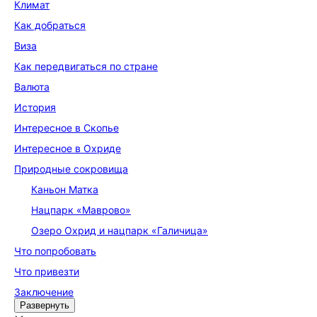
Климат
Как добраться
Виза
Как передвигаться по стране
Валюта
История
Интересное в Скопье
Интересное в Охриде
Природные сокровища
Каньон Матка
Нацпарк «Маврово»
Озеро Охрид и нацпарк «Галичица»
Что попробовать
Что привезти
Заключение
Развернуть