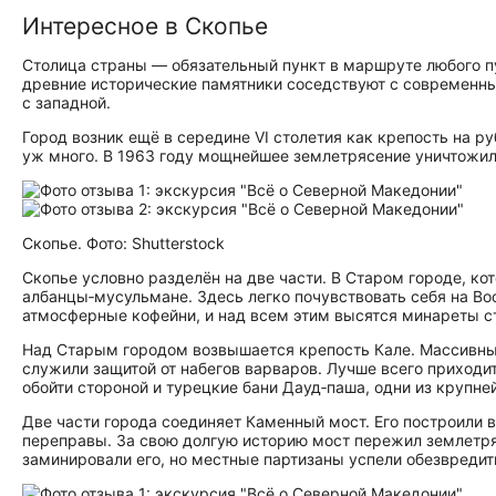
Интересное в Скопье
Столица страны — обязательный пункт в маршруте любого пу
древние исторические памятники соседствуют с современны
с западной.
Город возник ещё в середине VI столетия как крепость на 
уж много. В 1963 году мощнейшее землетрясение уничтожил
Скопье. Фото: Shutterstock
Скопье условно разделён на две части. В Старом городе, к
албанцы‑мусульмане. Здесь легко почувствовать себя на Во
атмосферные кофейни, и над всем этим высятся минареты с
Над Старым городом возвышается крепость Кале. Массивны
служили защитой от набегов варваров. Лучше всего приход
обойти стороной и турецкие бани Дауд‑паша, одни из крупне
Две части города соединяет Каменный мост. Его построили в
переправы. За свою долгую историю мост пережил землетря
заминировали его, но местные партизаны успели обезвредит