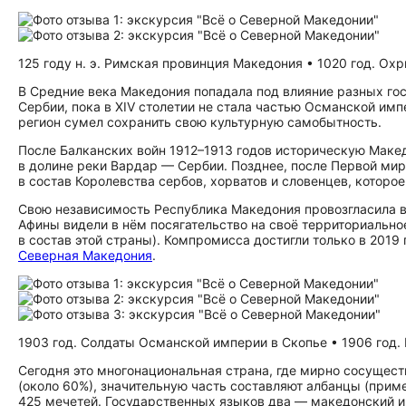
125 году н. э. Римская провинция Македония • 1020 год. Ох
В Средние века Македония попадала под влияние разных госу
Сербии, пока в XIV столетии не стала частью Османской имп
регион сумел сохранить свою культурную самобытность.
После Балканских войн 1912–1913 годов историческую Макед
в долине реки Вардар — Сербии. Позднее, после Первой мир
в состав Королевства сербов, хорватов и словенцев, которо
Свою независимость Республика Македония провозгласила в 
Афины видели в нём посягательство на своё территориально
в состав этой страны). Компромисса достигли только в 2019
Северная Македония
.
1903 год. Солдаты Османской империи в Скопье • 1906 год. 
Сегодня это многонациональная страна, где мирно сосущес
(около 60%), значительную часть составляют албанцы (прим
425 мечетей. Государственных языков два — македонский и