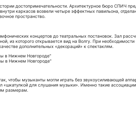
стории до­сто­при­ме­ча­тель­но­сти. Архитектурное бюро СПИЧ п
у внутри каркасов возвели четыре эффектных павильона, отдел
авочное пространство.
имфонических концертов до театральных постановок. Зал рассч
еной, из которого открывается вид на Волгу. При необходимос
в качестве дополнительных «декораций» к спектаклям.
 так, чтобы музыканты могли играть без звукоусиливающей аппа
л «шкатулкой для слушания музыки». Именно такие ассоциаци
им размерам.