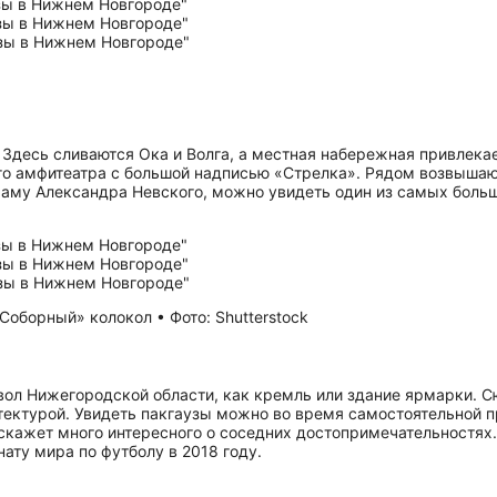
 Здесь сливаются Ока и Волга, а местная набережная привлека
го амфитеатра с большой надписью «Стрелка». Рядом возвышаю
раму Александра Невского, можно увидеть один из самых больш
оборный» колокол • Фото: Shutterstock
ол Нижегородской области, как кремль или здание ярмарки. С
тектурой. Увидеть пакгаузы можно во время самостоятельной п
кажет много интересного о соседних до­сто­при­ме­ча­тель­но­с
нату мира по футболу в 2018 году.