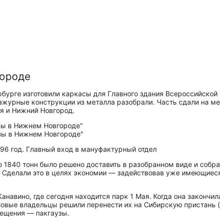
городе
ербурге изготовили каркасы для Главного здания Всероссийско
ажурные конструкции из металла разобрали. Часть сдали на ме
ся и Нижний Новгород.
96 год. Главный вход в мануфактурный отдел
о 1840 тонн было решено доставить в разобранном виде и собра
 Сделали это в целях экономии — задействовав уже имеющиеся
анавино, где сегодня находится парк 1 Мая. Когда она закончи
овые владельцы решили перенести их на Сибирскую пристань 
мещения — пакгаузы.