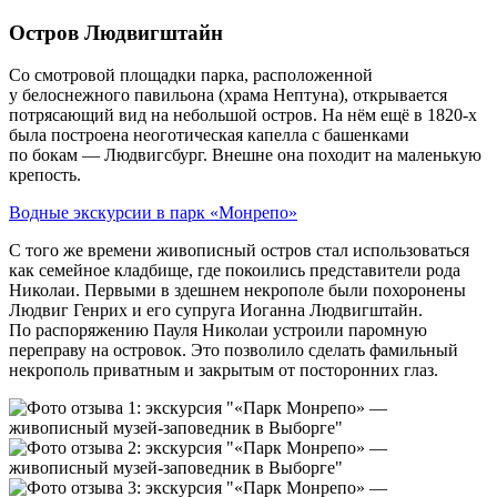
Остров Людвигштайн
Cо смотровой площадки парка, расположенной
у белоснежного павильона (храма Нептуна), открывается
потрясающий вид на небольшой остров. На нём ещё в 1820‑х
была построена неоготическая капелла с башенками
по бокам — Людвигсбург. Внешне она походит на маленькую
крепость.
Водные экскурсии в парк «Монрепо»
С того же времени живописный остров стал использоваться
как семейное кладбище, где покоились представители рода
Николаи. Первыми в здешнем некрополе были похоронены
Людвиг Генрих и его супруга Иоганна Людвигштайн.
По распоряжению Пауля Николаи устроили паромную
переправу на островок. Это позволило сделать фамильный
некрополь приватным и закрытым от посторонних глаз.