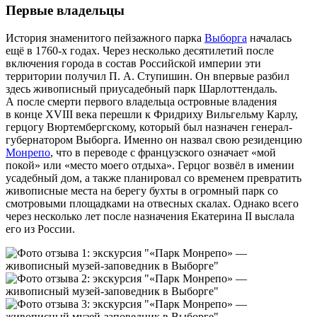
Первые владельцы
История знаменитого пейзажного парка
Выборга
началась
ещё в 1760‑х годах. Через несколько десятилетий после
включения города в состав Российской империи эти
территории получил П. А. Ступишин. Он впервые разбил
здесь живописный приусадебный парк Шарлоттендаль.
А после смерти первого владельца островные владения
в конце XVIII века перешли к Фридриху Вильгельму Карлу,
герцогу Вюртембергскому, который был назначен генерал-
губернатором Выборга. Именно он назвал свою резиденцию
Монрепо
, что в переводе с французского означает «мой
покой» или «место моего отдыха». Герцог возвёл в имении
усадебный дом, а также планировал со временем превратить
живописные места на берегу бухты в огромный парк со
смотровыми площадками на отвесных скалах. Однако всего
через несколько лет после назначения Екатерина II выслала
его из России.