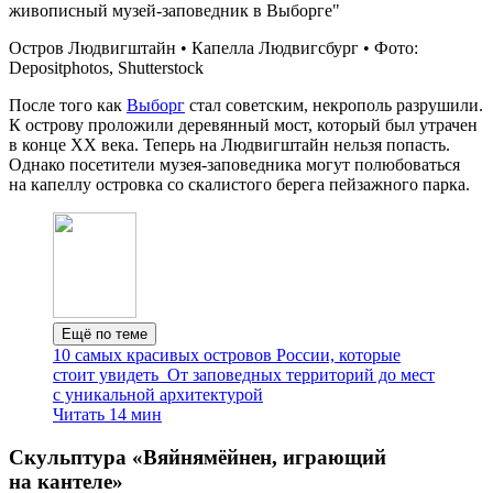
Остров Людвигштайн • Капелла Людвигсбург • Фото:
Depositphotos, Shutterstock
После того как
Выборг
стал советским, некрополь разрушили.
К острову проложили деревянный мост, который был утрачен
в конце XX века. Теперь на Людвигштайн нельзя попасть.
Однако посетители музея‑заповедника могут полюбоваться
на капеллу островка со скалистого берега пейзажного парка.
Ещё по теме
10 самых красивых островов России, которые
стоит увидеть
От заповедных территорий до мест
с уникальной архитектурой
Читать 14 мин
Скульптура «Вяйнямёйнен, играющий
на кантеле»