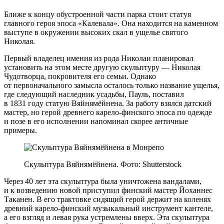
Ближе к концу обустроенной части парка стоит статуя
главного героя эпоса «Калевала». Она находится на каменном
выступе в окружении высоких скал в ущелье святого
Николая.
Первый владелец имения из рода Николаи планировал
установить на этом месте другую скульптуру — Николая
Чудотворца, покровителя его семьи. Однако
от первоначального замысла осталось только название ущелья,
где следующий наследник усадьбы, Пауль, поставил
в 1831 году статую Вяйнямёйнена. За работу взялся датский
мастер, но герой древнего карело‑финского эпоса по одежде
и позе в его исполнении напоминал скорее античные
примеры.
Скульптура Вяйнямёйнена. Фото: Shutterstock
Через 40 лет эта скульптура была уничтожена вандалами,
и к возведению новой приступил финский мастер Йоханнес
Таканен. В его трактовке сидящий герой держит на коленях
древний карело‑финский музыкальный инструмент кантеле,
а его взгляд и левая рука устремлены вверх. Эта скульптура