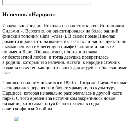
Источник «Нарцисс»
Изначально Людвиг Николаи назвал этот ключ «Источником
Сильмии». Вероятно, он ориентировался на более ранний
финский топоним silmä («глаз»). В своей поэме Николаи
романтизировал это название, излагая то ли настоящую, то ли
вымышленную им легенду о нимфе Сильмии и пастухе
по имени Ларс. Юноша ослеп, постоянно плача
от безответной любви, и тогда девушка превратилась
в родник, который его излечил. Кстати, в народе источник
издавна известен как целительный для людей с заболеваниями
глаз.
Павильон над ним появился в 1820‑х. Тогда же Пауль Николаи
распорядился перенести в бювет мраморную скульптуру
Нарцисса, которая изначально располагалась в другой части
парка. С того времени за источником закрепилось новое
название, хотя сама статуя была утрачена в годы
советско‑финской войны.