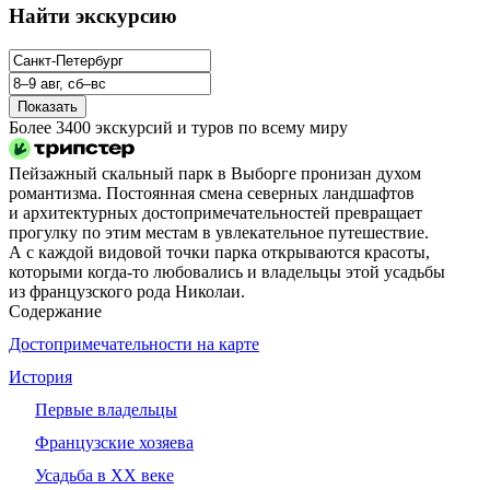
Найти экскурсию
Показать
Более 3400 экскурсий и туров по всему миру
Пейзажный скальный парк в Выборге пронизан духом
романтизма. Постоянная смена северных ландшафтов
и архитектурных до­сто­при­ме­ча­тель­но­стей превращает
прогулку по этим местам в увлекательное путешествие.
А с каждой видовой точки парка открываются красоты,
которыми когда‑то любовались и владельцы этой усадьбы
из французского рода Николаи.
Содержание
До­сто­при­ме­ча­тель­но­сти на карте
История
Первые владельцы
Французские хозяева
Усадьба в XX веке