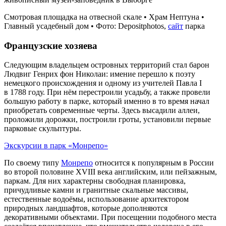
Смотровая площадка на отвесной скале • Храм Нептуна •
Главный усадебный дом • Фото: Depositphotos,
сайт
парка
Французские хозяева
Следующим владельцем островных территорий стал барон
Людвиг Генрих фон Николаи: имение перешло к поэту
немецкого происхождения и одному из учителей Павла I
в 1788 году. При нём перестроили усадьбу, а также провели
большую работу в парке, который именно в то время начал
приобретать современные черты. Здесь высадили аллеи,
проложили дорожки, построили гроты, установили первые
парковые скульптуры.
Экскурсии в парк «Монрепо»
По своему типу
Монрепо
относится к популярным в России
во второй половине XVIII века английским, или пейзажным,
паркам. Для них характерны свободная планировка,
причудливые камни и гранитные скальные массивы,
естественные водоёмы, использование архитектором
природных ландшафтов, которые дополняются
декоративными объектами. При посещении подобного места