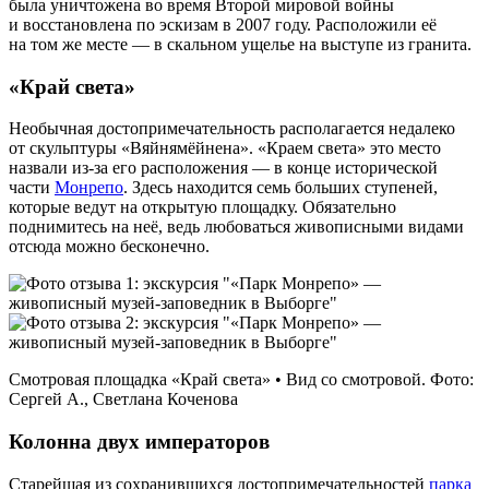
была уничтожена во время Второй мировой войны
и восстановлена по эскизам в 2007 году. Расположили её
на том же месте — в скальном ущелье на выступе из гранита.
«Край света»
Необычная до­сто­при­ме­ча­тель­но­сть располагается недалеко
от скульптуры «Вяйнямёйнена». «Краем света» это место
назвали из‑за его расположения — в конце исторической
части
Монрепо
. Здесь находится семь больших ступеней,
которые ведут на открытую площадку. Обязательно
поднимитесь на неё, ведь любоваться живописными видами
отсюда можно бесконечно.
Смотровая площадка «Край света» • Вид со смотровой. Фото:
Сергей А., Светлана Коченова
Колонна двух императоров
Старейшая из сохранившихся до­сто­при­ме­ча­тель­но­стей
парка