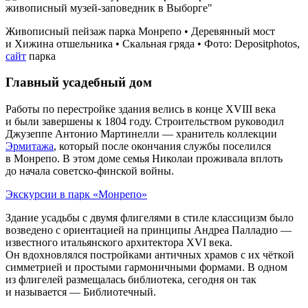
Живописный пейзаж парка Монрепо • Деревянный мост
и Хижина отшельника • Скальная гряда • Фото: Depositphotos,
сайт
парка
Главный усадебный дом
Работы по перестройке здания велись в конце XVIII века
и были завершены к 1804 году. Строительством руководил
Джузеппе Антонио Мартинелли — хранитель коллекции
Эрмитажа
, который после окончания службы поселился
в Монрепо. В этом доме семья Николаи проживала вплоть
до начала советско‑финской войны.
Экскурсии в парк «Монрепо»
Здание усадьбы с двумя флигелями в стиле классицизм было
возведено с ориентацией на принципы Андреа Палладио —
известного итальянского архитектора XVI века.
Он вдохновлялся постройками античных храмов с их чёткой
симметрией и простыми гармоничными формами. В одном
из флигелей размещалась библиотека, сегодня он так
и называется — Библиотечный.