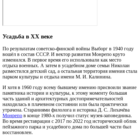
Усадьба в XX веке
По результатам советско‑финской войны Выборг в 1940 году
вошёл в состав СССР. И вектор развития Монрепо круто
изменился. В первое время его использовали как место
отдыха военных. А затем в усадебном доме семьи Николаи
разместился детский сад, а остальная территория имения стала
парком культуры и отдыха имени М. И. Калинина.
И хотя в 1960 году всему бывшему имению присвоили звание
памятника истории и культуры, к этому моменту большая
часть зданий и архитектурных до­сто­при­ме­ча­тель­но­стей
находилась в плачевном состоянии или была практически
утрачена. Стараниями филолога и историка Д. С. Лихачёва
Монрепо
в конце 1980‑х получил статус музея‑заповедника.
Во время реставрации с 2017 по 2022 год исторический облик
пейзажного парка и усадебного дома по большей части был
восстановлен.