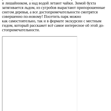
и лишайником, а над водой летают чайки. Зимой бухта
затягивается льдом, из сугробов вырастают припорошенные
снегом деревья, а все до­сто­при­ме­ча­тель­но­сти смотрятся
совершенно по‑новому! Посетить парк можно
как самостоятельно, так и в формате экскурсии с местным
гидом, который расскажет всё самое интересное об этой до­
сто­при­ме­ча­тель­но­сти.