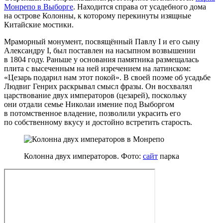
Монрепо в Выборге
. Находится справа от усадебного дома
на острове Колонны, к которому перекинуты изящные
Китайские мостики.
Мраморный монумент, посвящённый Павлу I и его сыну
Александру I, был поставлен на насыпном возвышении
в 1804 году. Раньше у основания памятника размещалась
плита с высеченным на ней изречением на латинском:
«Цезарь подарил нам этот покой». В своей поэме об усадьбе
Людвиг Генрих раскрывал смысл фразы. Он восхвалял
царствование двух императоров (цезарей), поскольку
они отдали семье Николаи имение под Выборгом
в потомственное владение, позволили украсить его
по собственному вкусу и достойно встретить старость.
Колонна двух императоров. Фото:
сайт
парка