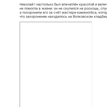
Николай I настолько был впечатлён красотой и вел
не помогла в жизни: он не скупился на роскошь, спу
а похоронили его за счёт мастера‑каменотёса, кото
что захоронение находилось на Волковском кладби