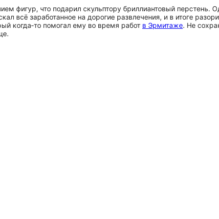
ичием фигур, что подарил скульптору бриллиантовый перстень. 
скал всё заработанное на дорогие развлечения, и в итоге разор
рый когда‑то помогал ему во время работ
в Эрмитаже
. Не сохр
ще.