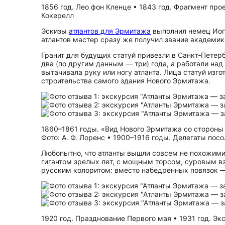
1856 год. Лео фон Кленце • 1843 год. Фрагмент про
Кокерелл
Эскизы
атлантов для Эрмитажа
выполнил немец Иога
атлантов мастер сразу же получил звание академик
Гранит для будущих статуй привезли в Санкт‑Петер
два (по другим данным — три) года, а работали на
вытачивала руку или ногу атланта. Лица статуй изг
строительства самого здания Нового Эрмитажа.
1860–1861 годы. «Вид Нового Эрмитажа со стороны
Фото: А. Ф. Лоренс • 1900–1916 годы. Делегаты пос
Любопытно, что атланты вышли совсем не похожими 
гигантом зрелых лет, с мощным торсом, суровым в
русским колоритом: вместо набедренных повязок —
1920 год. Празднование Первого мая • 1931 год. Эк