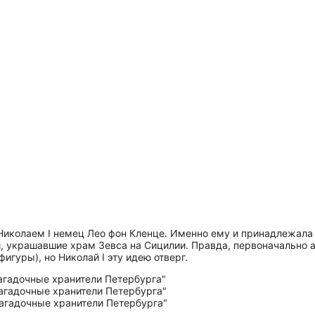
Николаем I немец Лео фон Кленце. Именно ему и принадлежал
уи, украшавшие храм Зевса на Сицилии. Правда, первоначально 
игуры), но Николай I эту идею отверг.