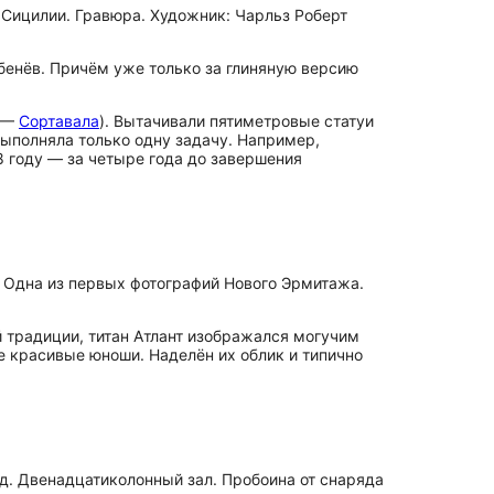
а Сицилии. Гравюра. Художник: Чарльз Роберт
ебенёв. Причём уже только за глиняную версию
е —
Сортавала
). Вытачивали пятиметровые статуи
выполняла только одну задачу. Например,
48 году — за четыре года до завершения
 Одна из первых фотографий Нового Эрмитажа.
й традиции, титан Атлант изображался могучим
 красивые юноши. Наделён их облик и типично
год. Двенадцатиколонный зал. Пробоина от снаряда