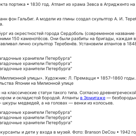
екта портика • 1830 год. Атлант из храма Зевса в Агридженто н
нн фон Гальбиг. А модели из глины создал скульптор А. И. Тер
а.
бург из окрестностей города Сердоболь (современное названи
д ними 150 каменотёсов. Они были разбиты на бригады, каждая 
отавливал лично скульптор Теребенёв. Установили атлантов в 18
 Миллионной улицы». Художник: Л. Премацци • 1857–1860 годы.
ольства Японии на Милионной улице
на классические статуи такого типа. Согласно древнегреческо
зором и окладистой бородой. Атланты
в Эрмитаже
— безбородые
 шкуры медведей, а на головах — венки из колосьев.
скурсанты и дети у входа в музей. Фото: Branson DeCou • 1942 