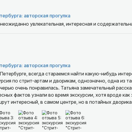
тербурга: авторская прогулка
 неожиданно увлекательная, интересная и содержательна
тербурга: авторская прогулка
-Петербурге, всегда стараемся найти какую-нибудь инте
урсия по стрит-артам и дворикам, однозначно, одна из та
. Татьяна замечательный рассказчик и очень легкая в
сных фактов узнали во время экскурсии, хотя вроде как 
шрут интересный, в самом центре, но в потайных дворика
ихо и умиротворенно и даже не верилось, что вот эти шу
раст вызывает интересные ощущения. Ну и стрит-арты, ко
в Питере уже много раз и вроде как все уже видели, эту