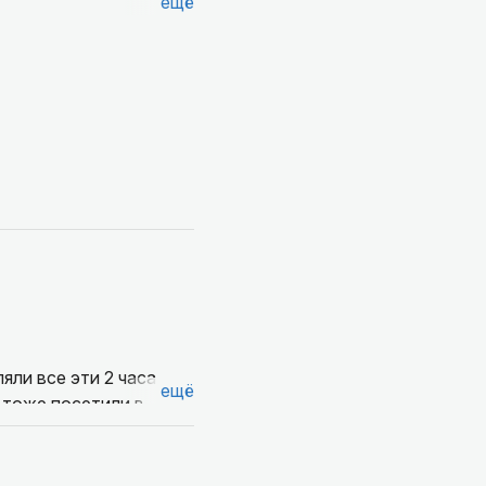
ещё
яли все эти 2 часа,
ещё
х тоже посетили в