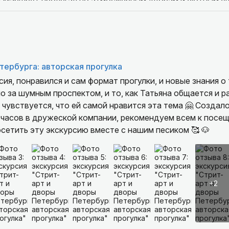
! Маршрут пролегал по атмосферным дворам и уютным ул
дром стандартных экскурсий. Столько раз была в Питере
 тихих уголках столько истории, деталей и особого пете
ть экскурсоводу Татьяне - она просто замечательная! О
 быстрый темп (мы люди северные, поэтому любим ходит
все вопросы. Рассказывала не сухой набор дат и фактов,
тербурга: авторская прогулка
век искренне любит город и умеет эту любовь передать.
сия, понравился и сам формат прогулки, и новые знания о
дям любых возрастов. Мы были с подростком, ребенку в
 за шумным проспектом, и то, как Татьяна общается и р
ела диалог со всеми, включая ребенка.
ся, что ей самой нравится эта тема 🤗 Создалось вчечатление, что
у часов в дружеской компании, рекомендуем всем к посе
спасибо, что смогли посетить эту экскурсию вместе с нашим песиком 🥰 🐶
+2