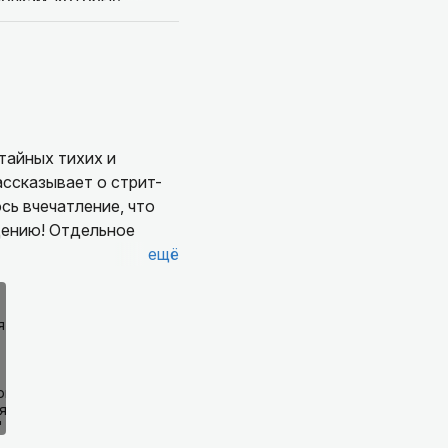
очкам, которые
, а город открылся с
рбургского шарма.
чень внимательная,
ь быстро) и при этом
 а живые истории.
 тайных тихих и
се понравилось,
ассказывает о стрит-
щению! Отдельное
ещё