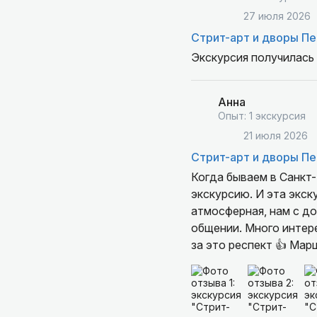
27 июля 2026
Стрит-арт и дворы Пе
Экскурсия получилась
Анна
Опыт: 1 экскурсия
21 июля 2026
Стрит-арт и дворы Пе
Когда бываем в Санкт
экскурсию. И эта экск
атмосферная, нам с дочерью очень понравилась
общении. Много интере
за это респект 👍 Мар
то и дело шли, было т
за углом 😊 этот конт
ожидания)
Так что если вы были 