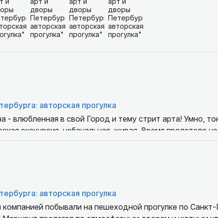
но.
бо за приятный атмосферный вечер и всего наилучшего ❤
тербурга: авторская прогулка
а - влюбленная в свой Город и тему стрит арта! Умно, тон
ская экскурсия, небанальная, живая. Время пролетело н
льствия. Гостям Города - рекомендую однозначно, Татья
онального развития и благодарных клиентов. Вы - отлич
в, на котором говорит этот самый удивительный на земле
тербурга: авторская прогулка
 компанией побывали на пешеходной прогулке по Санкт‑П