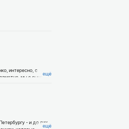
️
ко, интересно, с
ещё
езаметно, мы с сыном
не - желаю
ный 'переводчик'
 Город. Удачи!
етербургу - и до сих
ещё