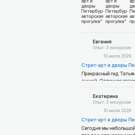
Не пожалеете, это точ
Татьяне большое спаси
Евгения
Опыт: 3 экскурсии
10 июля 2026
Стрит-арт и дворы Пе
Прекрасный гид Татьян
душой. Отличная автор
получили массу удово
вдохновения, професси
Екатерина
одного из тысяч языко
Опыт: 2 экскурсии
10 июля 2026
Стрит-арт и дворы Пе
Сегодня мы небольшой