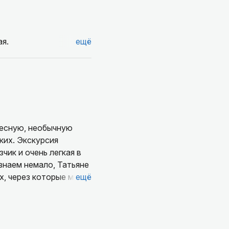
я.
ещё
ресную, необычную
ких. Экскурсия
знаем немало, Татьяне
х, через которые мы
ещё
мные улицы буквально
нечно, оправдали все
 экскурсию рекомендую!