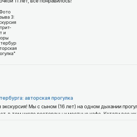
чкой 11 лет, все понравилось!
тербурга: авторская прогулка
 экскурсия! Мы с сыном (16 лет) на одном дыхании прогул
ст, в том числе рестораны и местные кафе. Кстати все и
лись очень довольны))