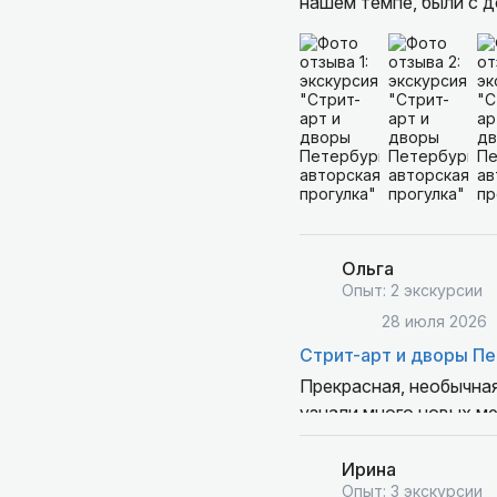
нашем темпе, были с до
Ольга
Опыт: 2 экскурсии
28 июля 2026
Стрит-арт и дворы Пе
Прекрасная, необычная
узнали много новых ме
оставшиеся дни и оста
Ирина
Опыт: 3 экскурсии