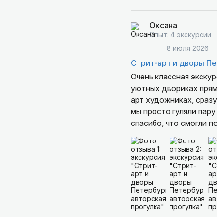
пор под впечатлением
обычно остаются за ка
новой стороны: в этих
Оксана
Отдельная благодарнос
Опыт: 4 экскурсии
подстроилась под наш
8 июля 2026
успевала отвечать на 
Стрит-арт и дворы Пе
Чувствуется, что чело
Очень классная экскур
Прогулка подойдёт лю
уютных двориках прямо
спасибо Татьяне,что в
арт художниках, сразу чувствует
мы просто гуляли пар