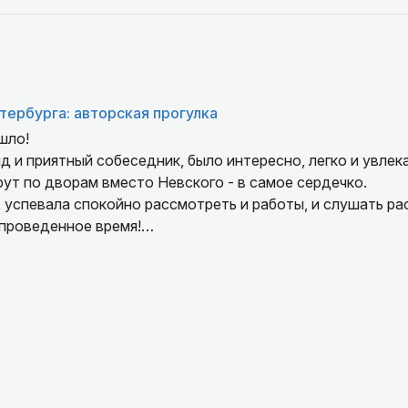
тербурга: авторская прогулка
шло!
ут по дворам вместо Невского - в самое сердечко.
спокойно рассмотреть и работы, и слушать рассказ.
 проведенное время!
Даже дождь не напугал, главное напугать его в ответ зонтиками 🤣