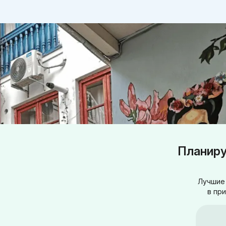
Планиру
Лучшие 
в пр