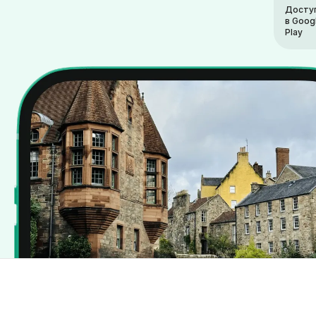
Досту
в Goog
Play