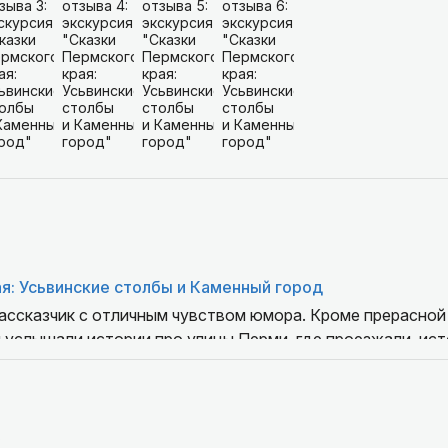
я: Усьвинские столбы и Каменный город
ассказчик с отличным чувством юмора. Кроме прерасной
услышали истории про улицы Перми, где проезжали, ист
енным и пролетел очень быстро.
6