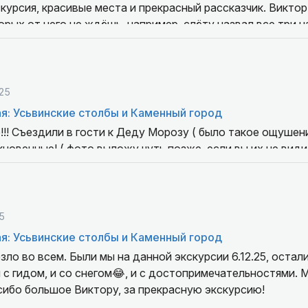
курсия, красивые места и прекрасный рассказчик. Виктор
орых от него не ждёшь, например, слёту назвал все три 
тся понятно, что человек грамотный и интересующийся.
25
я: Усьвинские столбы и Каменный город
! Съездили в гости к Деду Морозу ( было такое ощушен
новенные! ( фото выложу чуть позже, если вы их не види
человек, ответственно подходит к экскурсии, оберегает 
ствий!
5
я: Усьвинские столбы и Каменный город
зло во всем. Были мы на данной экскурсии 6.12.25, остал
и с гидом, и со снегом😂, и с достопримечательностями. 
ибо большое Виктору, за прекрасную экскурсию!