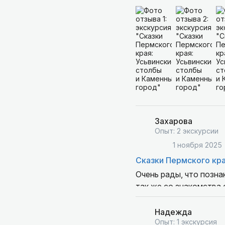
Не сказать, что со мн
всего маршрута !
А еще, Виктор позабот
сложилось впечатление
Захарова
Опыт: 2 экскурсии
1 ноября 2025
Сказки Пермского кра
Очень рады, что позна
так же со знакомства 
встретил по договорё
городе и крае. Посове
Надежда
на нас огромное впеч
Опыт: 1 экскурсия