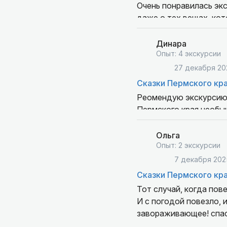
Очень понравилась экс
даже о тех вещах, кот
города. Сразу станови
Динара
Опыт: 4 экскурсии
27 декабря 20
Сказки Пермского кра
Реомендую экскурсию!!
Пермского края необык
Виктор замечательный 
интересного о крае!!!
Ольга
Всем приятных путеше
Опыт: 2 экскурсии
7 декабря 202
Сказки Пермского кра
Тот случай, когда пове
И с погодой повезло, 
завораживающее! спас