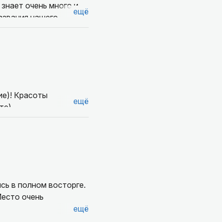
 знает очень много и
ещё
названия нашего
ие)! Красоты
ещё
те)
, много знает
ись в полном восторге.
Место очень
ещё