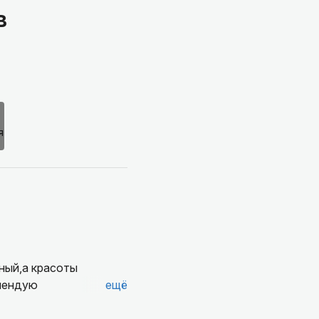
в
ный,а красоты
мендую
ещё