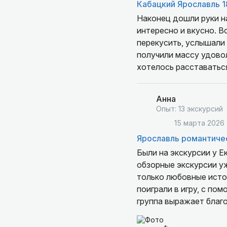
Кабацкий Ярославль 1
Наконец дошли руки н
интересно и вкусно. В
перекусить, услышали 
получили массу удовол
хотелось расставаться
последний по программ
Анна
Опыт: 13 экскурсий
15 марта 2026
Ярославль романтиче
Были на экскурсии у Е
обзорные экскурсии уж
только любовные истор
поиграли в игру, с по
группа выражает благ