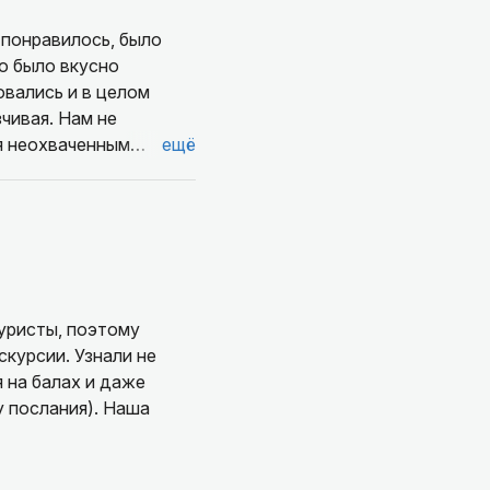
 понравилось, было
о было вкусно
овались и в целом
чивая. Нам не
ся неохваченным
ещё
туристы, поэтому
курсии. Узнали не
 на балах и даже
у послания). Наша