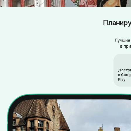
Планиру
Лучшие 
в пр
Досту
в Goog
Play