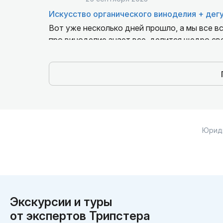
Искусство органического виноделия + дег
Вот уже несколько дней прошло, а мы все в
про виноделие знает все, делится щедро св
виноделия и сама делает потрясающее вино.
бокалом выдающегося вина и новые знаком
людьми.
Юрид
Экскурсии и туры
от экспертов Трипстера