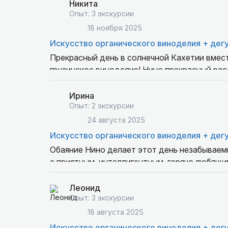
Никита
Опыт: 3 экскурсии
18 ноября 2025
Искусство органического виноделия + дег
Прекрасный день в солнечной Кахетии вмест
грузинское виноделие! Нино прекрасный расс
Очень рекомендуем!
Никита, Лена
Ирина
Опыт: 2 экскурсии
24 августа 2025
Искусство органического виноделия + дег
Обаяние Нино делает этот день незабываемым
с приятным, интеллигентным, горячо любящим
таких людей влюбляешься в страну. Непреме
Леонид
Опыт: 3 экскурсии
18 августа 2025
Искусство органического виноделия + дег