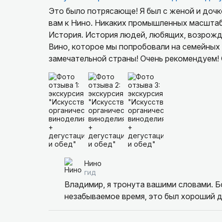
Это было потрясающе! Я был с женой и дочко
вам к Нино. Никаких промышленных масштабов/заводов производства алкоголя. Традиции. Вкус.
История. История людей, любящих, возрождаюших и продолжающих традиции настоящей Кахетии.
Вино, которое мы попробовали на семейных в
замечательной страны! Очень рекомендуем! Обед в гостях у Нино просто превратился в дружеские
посиделки с болтовней обо всём, но с прек
Башкирию и теперь своим вкусом и ароматом во
Грузии в нашем мерзко-континентальном кл
P.S. Хотите научится силе и характеру - вам 
P.P.S. Нино, простите великодушно, что по
они такие.
Нино
гид
Владимир, я тронута вашими словами. Б
незабываемое время, это был хороший де