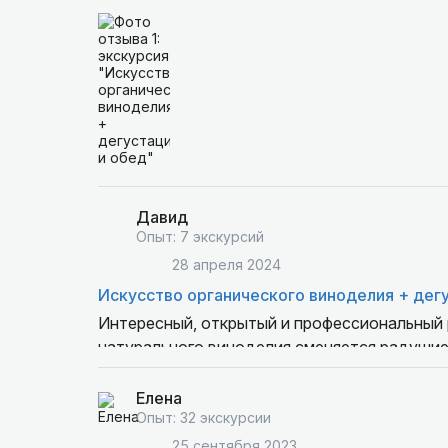
Наверное, главное, что хочется отметить в э
сколько прекрасные люди, которые создают
радушия, радости и доброты. Но также буде
жизни мы попробовали пет нат, очень интере
питкий.
Также невозможно не отметить прекрасные в
угощали в рамках этого тура. Все это сопр
природой, душевными историями и тостами
Это был прекрасный день, который мы запо
Давид
Опыт: 7 экскурсий
Нино, спасибо вам большое!
28 апреля 2024
Искусство органического виноделия + дег
Интересный, открытый и профессиональный 
натурального виноделия сменяется радушием
на обильный обед из вкуснейшие грузински
собственной винодельни. А ещё поговорили п
Елена
Нино. Спасибо!
Опыт: 32 экскурсии
25 сентября 2023