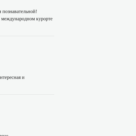
и познавательной!
о международном курорте
нтересная и
лене