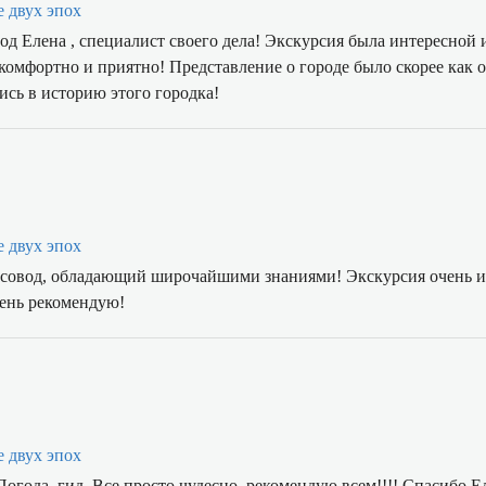
е двух эпох
д Елена , специалист своего дела! Экскурсия была интересной 
комфортно и приятно! Представление о городе было скорее как 
ись в историю этого городка!
е двух эпох
рсовод, обладающий широчайшими знаниями! Экскурсия очень и
чень рекомендую!
е двух эпох
Погода, гид. Все просто чудесно, рекомендую всем!!!! Спасибо Е