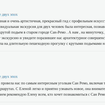
е двух эпох
анная и очень артистичная, прекрасный гид с профильным искус
идуальная экскурсия для двух человек была интересная, познав
старом городе Сан-Ремо . А нам , на минуточку, далеко за 70... Но это
у экскурсию и увидите поразившее нас архитектурное совершенс
ла на длительную пешеходную прогулку с крутыми подьемами на
е двух эпох
 провела нас по самым интересным уголкам Сан Ремо, включая т
ршрутах. С Еленой легко и приятно узнавать новое, она внимат
ием рекомендую Елену всем, кто хочет познакомиться с Сан Рем