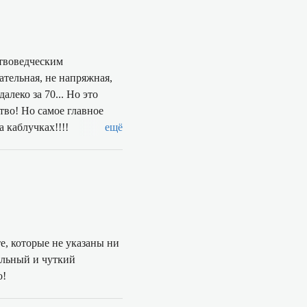
ствоведческим
ательная, не напряжная,
тво! Но самое главное
 каблучках!!!!
ещё
е, которые не указаны ни
ельный и чуткий
о!