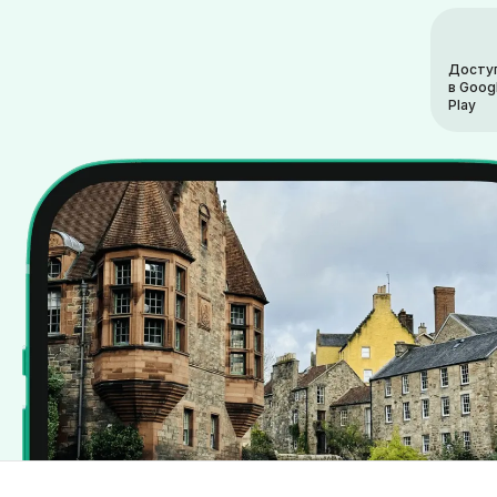
Досту
в Goog
Play