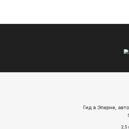
Гид в Эперне, авт
2,5