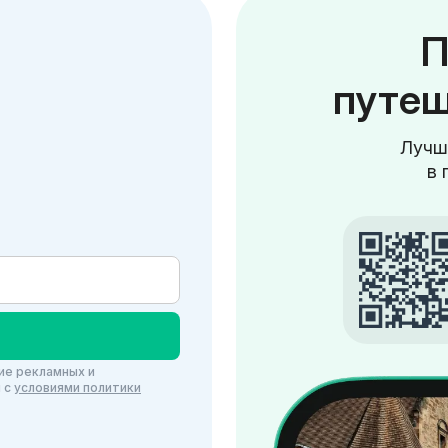
П
путеш
Лучш
в 
ие рекламных и
и c
условиями политики