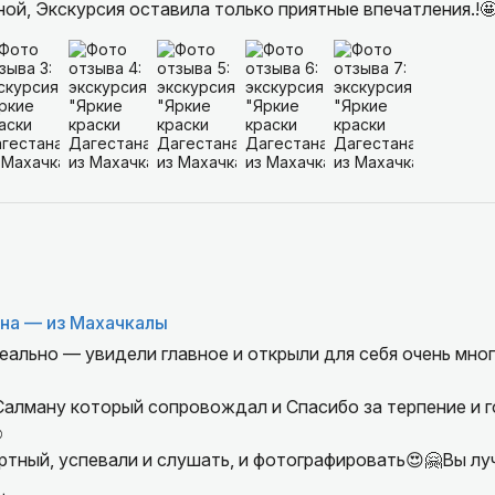
й, Экскурсия оставила только приятные впечатления.!
на — из Махачкалы
ально — увидели главное и открыли для себя очень мно
опровождал и Спасибо за терпение и готовность ответить
️
ртный, успевали и слушать, и фотографировать😍🤗Вы лу