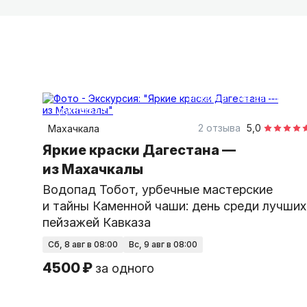
11 часов
на автобусе
групповая
2 отзыва
5,0
Махачкала
Яркие краски Дагестана —
из Махачкалы
Водопад Тобот, урбечные мастерские
и тайны Каменной чаши: день среди лучших
пейзажей Кавказа
сб, 8 авг в 08:00
вс, 9 авг в 08:00
4500 ₽
за одного