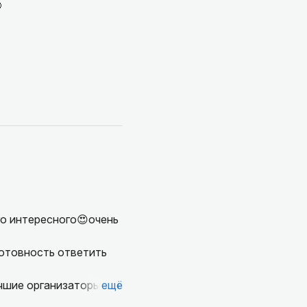

го интересного😍очень
чшие организаторы и
ещё