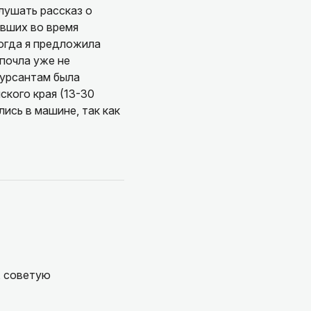
лушать рассказ о
авших во время
когда я предложила
почла уже не
курсантам была
кого края (13-30
ись в машине, так как
, советую