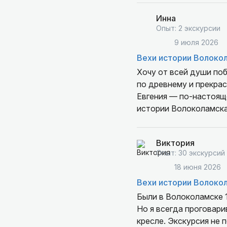
Настолько интересно и
древних храмах, что д
Инна
грамотно построена, 
Опыт: 2 экскурсии
увлекательные истори
9 июля 2026
Вехи истории Волоко
Итог: дети в восторге
Хочу от всей души по
экскурсию всем, кто 
по древнему и прекра
семьей.
Евгения — по-настояще
истории Волоколамска
Кремль — это отдельн
Виктория
вид. Евгения так живо
Опыт: 30 экскурсий
казалось, будто сама 
18 июня 2026
Воскресенский собор, 
смогли это почувствов
Вехи истории Волоко
Были в Волоколамске 1
Памятники Волоколамс
Но я всегда проговар
Евгения, ожил в её по
кресле. Экскурсия не 