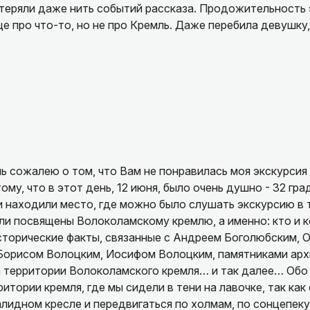
переживать и задуматься. Это дорогого стоит.
теряли даже нить событий рассказа. Продожительность э
е про что-то, но не про Кремль. Даже перебила девушку
о удивлены тем, каким уютным и современным оказался э
род древний, с такой богатой историей, как древней, так 
ветники, милые кофеенки — всё это создаёт ощущение те
134 км. послушать историю про такой город! Сама подач
достью обращала наше внимание на эти детали, показыва
вторюсь, мы часто ездим и всегда берем экскурсии. Это 
рошлым и настоящим.
азочарование. Последние 15 минут из 1,5 часов мы так ж
и сходили.
тить, как деликатно и чутко Евгения выстраивала маршру
тора часа, мы не устали, темп был комфортным, а на все
на отвечала с улыбкой и невероятной эрудицией.
ь сожалею о том, что Вам не понравилась моя экскурсия
 спасибо! Вы подарили нам не просто экскурсию, а наст
ому, что в этот день, 12 июня, было очень душно - 32 гр
любовь к Волоколамску. Мы обязательно вернёмся — и на
 находили место, где можно было слушать экскурсию в 
ли посвящены Волоколамскому кремлю, а именно: кто и к
сторические факты, связанные с Андреем Боголюбским, 
сердца всем, кто хочет открыть для себя настоящую, жи
Борисом Волоцким, Иосифом Волоцким, памятниками арх
 территории Волоколамского кремля… и так далее… Обо
ритории кремля, где мы сидели в тени на лавочке, так как
алидном кресле и передвигаться по холмам, по сонцепек