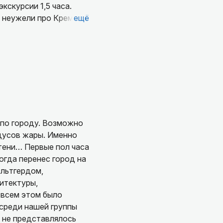
кскурсии 1,5 часа.
, неужели про Кремль
ещё
тот городок.
и военной. Мы с таким
пла и домашнего
а как по шаблону, без
я, как бережно город
первая экскурсия,
е просидели в машине.
т: нас было четверо,
 наши вопросы (даже
 по городу. Возможно
оящее путешествие во
адусов жары. Именно
деемся снова попасть
тени… Первые пол часа
огда перенес город на
Ольтгердом,
вую историю России.
итектуры,
 всем этом было
 среди нашей группы
у не представлялось