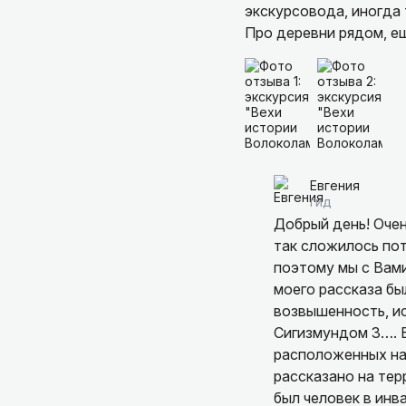
образы, заставляла со
экскурсовода, иногда 
Про деревни рядом, ещ
А ещё мы были приятн
рассказать не чего. Го
Аккуратные улочки, ц
воодушевлением ехали 
уюта. И Евгения с гор
эмоций и интереса. По
хранит связь между п
после которой такое р
В Кремль мы так сами 
Отдельно хочется отме
экскурсия длилась пол
Евгения
самые неожиданные!) о
гид
Добрый день! Очен
Евгения, огромное вам
так сложилось пот
времени и маленькую 
поэтому мы с Вами
именно к вам!
моего рассказа бы
возвышенность, и
Рекомендую от всего 
Сигизмундом 3…. 
расположенных на
рассказано на тер
был человек в инв