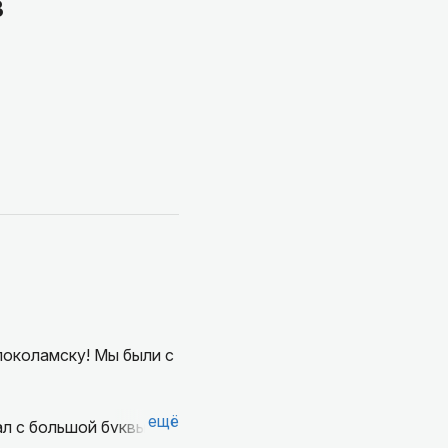
в
локоламску! Мы были с
ещё
л с большой буквы.