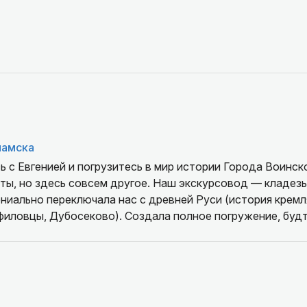
ламска
 с Евгенией и погрузитесь в мир истории Города Воинск
ы, но здесь совсем другое. Наш экскурсовод — кладезь 
ниально переключала нас с древней Руси (история кремля
филовцы, Дубосеково). Создала полное погружение, буд
амск открылся с новой стороны. Огромное спасибо!»