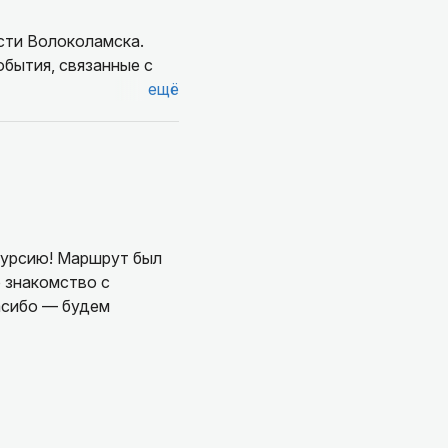
сти Волоколамска.
обытия, связанные с
ещё
курсию! Маршрут был
 знакомство с
асибо — будем