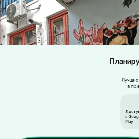
Планиру
Лучшие 
в пр
Досту
в Goog
Play