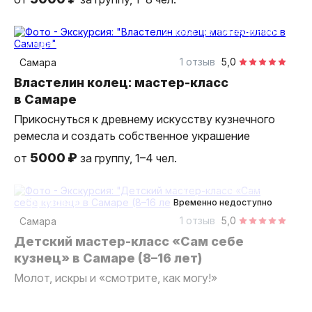
2 часа
в помещении
индивидуальная
1 отзыв
5,0
Самара
Властелин колец: мастер-класс
в Самаре
Прикоснуться к древнему искусству кузнечного
ремесла и создать собственное украшение
5000 ₽
от
за группу, 1–4 чел.
2 часа
в помещении
групповая
Временно недоступно
1 отзыв
5,0
Самара
Детский мастер-класс «Сам себе
кузнец» в Самаре (8–16 лет)
Молот, искры и «смотрите, как могу!»