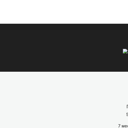
5
7 ме