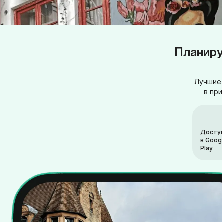
Планиру
Лучшие 
в пр
Досту
в Goog
Play