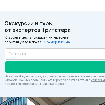
потрясающие, ставлю твердые 10 из 10!
Спасибо, Галина, за чудесный день! Мы обя
Экскурсии и туры
от экспертов Трипстера
Классные места, скидки и интересные
события у вас в почте ·
Пример письма
Нажимая «Подписаться», вы даете
согласие
на получение рекламны
информационных сообщений от Tripster в соответствии c
условиям
обработки персональных данных
Tripster