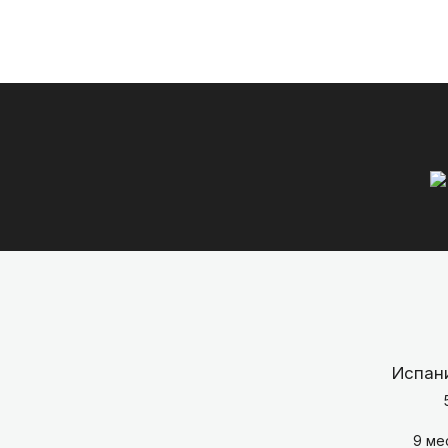
Испан
9 ме