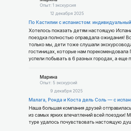
Опыт: 1 экскурсия
12 декабря 2025
По Кастилии с испанистом: индивидуальный
Хотелось показать детям настоящую Испани
поездка полностью оправдала ожидания! Все
только мы, дети тоже слушали экскурсовода
гостиницах, которые нам порекомендовала Г
успели побывать в 6 разных городах, а еще 
Сначала переживали, что в одной машине че
удобно, переезды не затянуты. Пока ехали 
Марина
чтобы вечером гулять допоздна. А стейки в 
Опыт: 5 экскурсий
советовала недорогие и вкусные места, что
9 декабря 2025
про вино - благодаря ей теперь разбираемся
Малага, Ронда и Коста дель Соль — с испа
Риоху) В общем, получилась классная поезд
Наша большая компания друзей отправилась 
из самых ярких впечатлений всей поездки! 
туре удалось почувствовать настоящую ду