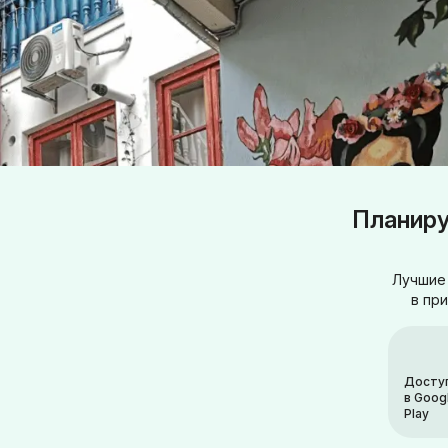
Планиру
Лучшие 
в пр
Досту
в Goog
Play