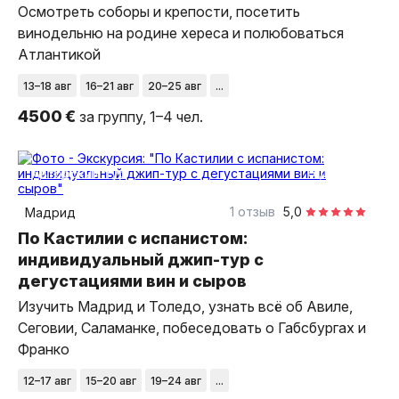
Осмотреть соборы и крепости, посетить
винодельню на родине хереса и полюбоваться
Атлантикой
13–18 авг
16–21 авг
20–25 авг
...
4500 €
за группу, 1–4 чел.
6 дней
авторский тур
1 отзыв
5,0
Мадрид
По Кастилии с испанистом:
индивидуальный джип-тур с
дегустациями вин и сыров
Изучить Мадрид и Толедо, узнать всё об Авиле,
Сеговии, Саламанке, побеседовать о Габсбургах и
Франко
12–17 авг
15–20 авг
19–24 авг
...