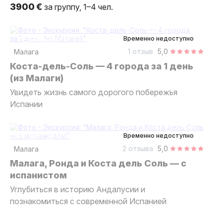
3900 €
за группу, 1–4 чел.
8 часов
на автомобиле
индивидуальная
Временно недоступно
1 отзыв
5,0
Малага
Коста-дель-Соль — 4 города за 1 день
(из Малаги)
Увидеть жизнь самого дорогого побережья
Испании
10 часов
на автомобиле
индивидуальная
Временно недоступно
2 отзыва
5,0
Малага
Малага, Ронда и Коста дель Соль — с
испанистом
Углубиться в историю Андалусии и
познакомиться с современной Испанией