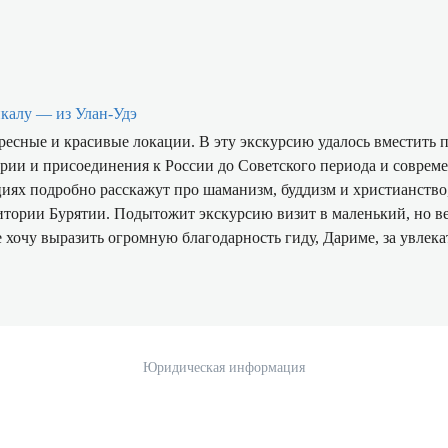
йкалу — из Улан-Удэ
есные и красивые локации. В эту экскурсию удалось вместить 
ерии и присоединения к России до Советского периода и соврем
циях подробно расскажут про шаманизм, буддизм и христианство
тории Бурятии. Подытожит экскурсию визит в маленький, но в
 хочу выразить огромную благодарность гиду, Дариме, за увлек
орой день экскурсии пролетает незаметно.
Юридическая информация