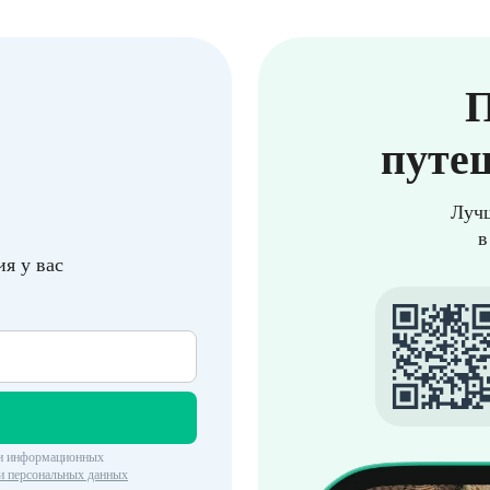
П
путеш
Луч
в
я у вас
 и информационных
и персональных данных