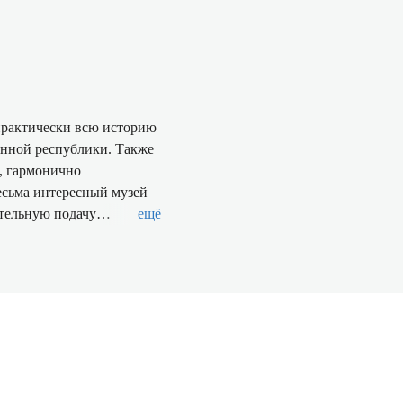
практически всю историю
енной республики. Также
, гармонично
есьма интересный музей
ательную подачу
ещё