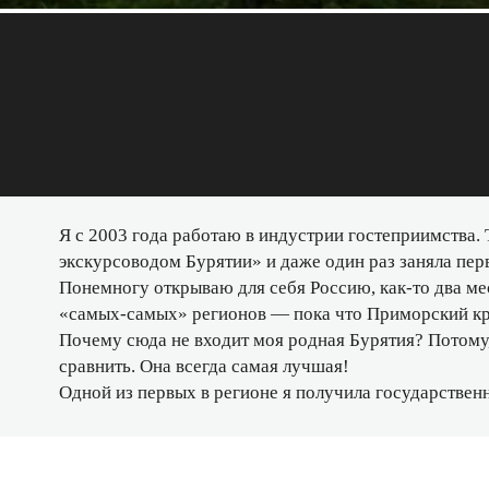
Я с 2003 года работаю в индустрии гостеприимства
экскурсоводом Бурятии» и даже один раз заняла пер
Понемногу открываю для себя Россию, как-то два ме
«самых-самых» регионов — пока что Приморский кра
Почему сюда не входит моя родная Бурятия? Потому,
сравнить. Она всегда самая лучшая!
Одной из первых в регионе я получила государствен
языком по Республике Бурятия и Иркутской области.
Ещё я как-то поучаствовала в создании...