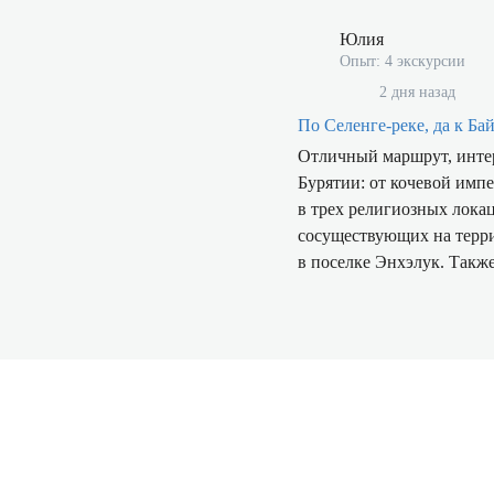
Юлия
Опыт: 4 экскурсии
2 дня назад
По Селенге-реке, да к Ба
Отличный маршрут, интер
Бурятии: от кочевой имп
в трех религиозных лока
сосуществующих на терри
в поселке Энхэлук. Также
материала, благодаря кот