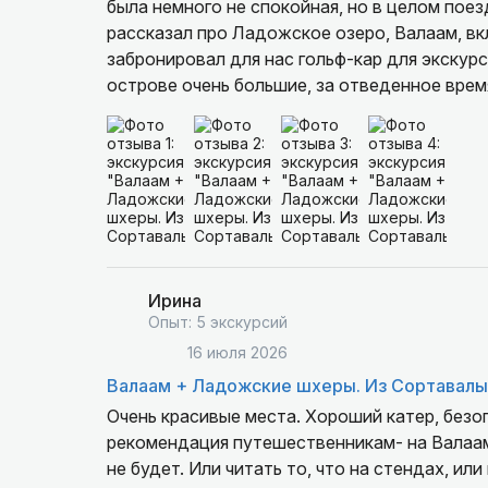
была немного не спокойная, но в целом поез
рассказал про Ладожское озеро, Валаам, вк
забронировал для нас гольф-кар для экскур
острове очень большие, за отведенное врем
Пешком придется ходить очень много. Поэто
Гольф-кар рассчитан на 5 человек + водите
На обратном пути с о.Валаам мы заезжали в
красивые места для фотосессии. Экскурсие
Ирина
Опыт: 5 экскурсий
16 июля 2026
Валаам + Ладожские шхеры. Из Сортавалы
Очень красивые места. Хороший катер, безоп
рекомендация путешественникам- на Валааме
не будет. Или читать то, что на стендах, ил