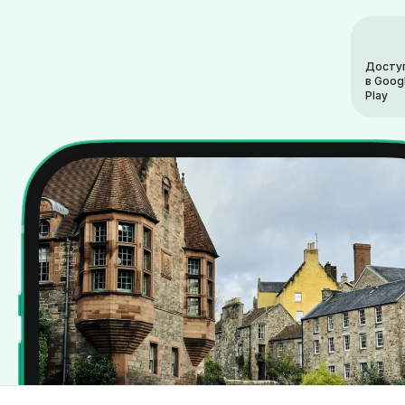
Досту
в Goog
Play