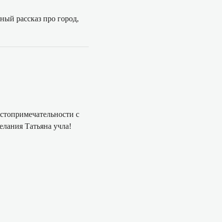
ый рассказ про город,
остопримечательности с
елания Татьяна учла!