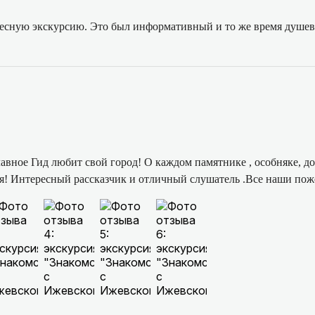
десную экскурсию. Это был информативный и то же время душевн
вное Гид любит свой город! О каждом памятнике , особняке, д
я! Интересный рассказчик и отличный слушатель .Все наши пож