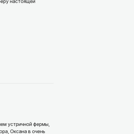
феру настоящей
ием устричной фермы,
ра, Оксана в очень