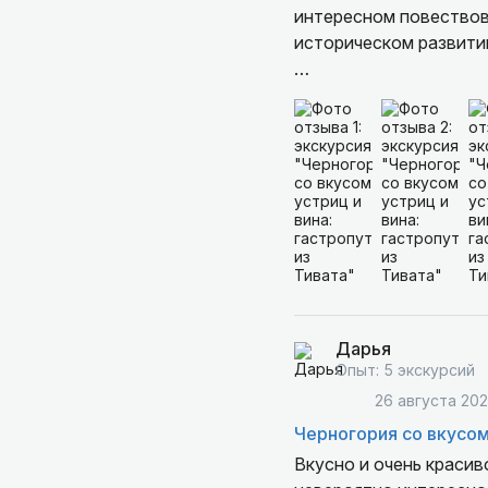
интересном повествова
историческом развитии
Устричная ферма это 
морепродуктами, дома
Очень понравилась жи
себя в надежных руках и про
комфортабельном авт
Обязательно советуем
Дарья
Опыт: 5 экскурсий
26 августа 20
Черногория со вкусом
Вкусно и очень краси