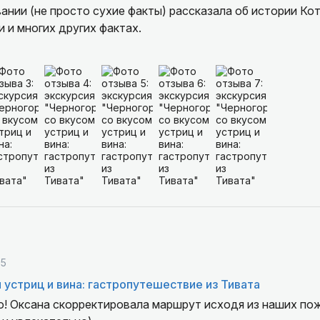
нии (не просто сухие факты) рассказала об истории Кот
 и многих других фактах.
по сути семейное хозяйство, с невероятно вкусными св
шним вином и шикарным видом - не место, а жемчужина
вая манера общения, все ощущалось легко и непринужде
сто получали удовольствие. Весь маршрут перемещались на супер
о.
 посетить именно эту экскурсию! Спасибо команде!
25
 устриц и вина: гастропутешествие из Тивата
во! Оксана скорректировала маршрут исходя из наших по