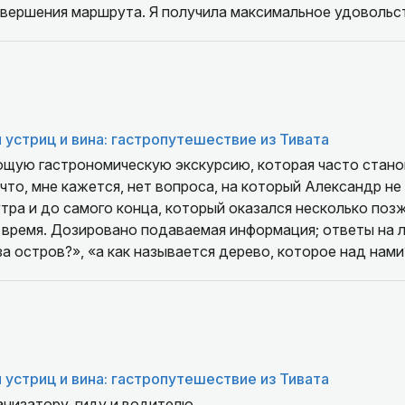
авершения маршрута. Я получила максимальное удовольст
 устриц и вина: гастропутешествие из Тивата
щую гастрономическую экскурсию, которая часто стано
что, мне кажется, нет вопроса, на который Александр не
утра и до самого конца, который оказался несколько поз
 время. Дозировано подаваемая информация; ответы на 
за остров?», «а как называется дерево, которое над нами
твие спешки, возможность и узнать что-то, и насладитьс
Герцег-Нови с Александром - это идеальный отдых, в кот
приветливо и очень-очень хорошо!!! Мне кажется, картин
четко обрисовал, детально! И очень индивидуально подо
удности во время этого маленького путешествия, Алекса
 устриц и вина: гастропутешествие из Тивата
ными. Огромное, огромнейшее спасибо за уделенное нам 
г, который читает лекции про Данте, Бальзака, Джойса та
низатору, гиду и водителю.