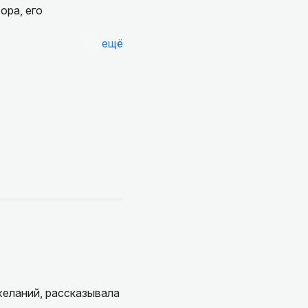
ора, его
ещё
ежевыловленными
.
нно, мы чувствовали
желаний, рассказывала