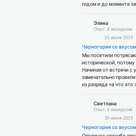
гидом и до момента з
Элина
Опыт: 4 экскурсии
25 июля 2025
Черногория со вкусом
Мы посетили потрясаю
исторической, потому 
Начиная от встречи с 
замечательно провели
из разряда «а что это 
этого сезон?». Отсутс
говорится. Поездка в 
Светлана
интересно, с юмором, 
Опыт: 5 экскурсий
Александр нам очень 
30 июня 2025
возникают какие-то тр
Черногория со вкусом
они останутся незамет
институте есть педаго
Огромное спасибо орга