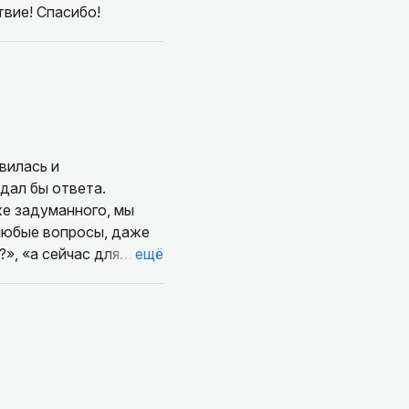
вие! Спасибо!
вилась и
 дал бы ответа.
же задуманного, мы
любые вопросы, даже
?», «а сейчас для
ещё
я моментом, как
ором будет вкусно,
у Черногории
шел. И даже если
ндр сделает так, что
время! У меня в
к, что ты будто сам с