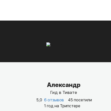
Александр
Гид в Тивате
5,0
6 отзывов
45 посетили
1 год на Трипстере