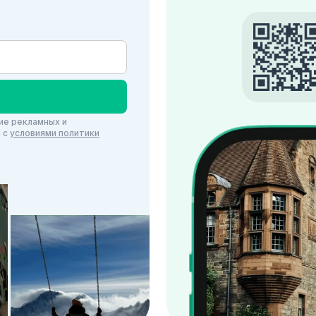
ие рекламных и
и c
условиями политики