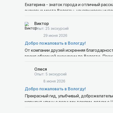
экскурсия закончилась», была приятно удивл
Екатерина - знаток города и отличный расск
Однодначно рекомендую экскурсию с Екатер
знаковые места Вологды, узнали массу инт
Виктор
Опыт: 25 экскурсий
29 июня 2026
Добро пожаловать в Вологду!
От компании друзей искренняя благодарност
время обзорной экскурсии по Вологде. Поз
гид!
Несмотря на ненастную погоду время прогу
Олеся
сама экскурсия познавательна, благодаря че
Опыт: 5 экскурсий
Гида безусловно рекомендуем!
8 июня 2026
Добро пожаловать в Вологду!
Прекрасный гид, улыбчивый, доброжелательн
маршрут улицу с резными домами, рядом с Ц