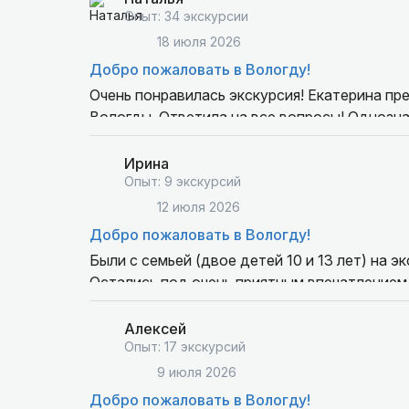
Опыт: 34 экскурсии
18 июля 2026
Добро пожаловать в Вологду!
Очень понравилась экскурсия! Екатерина пре
Вологды. Ответила на все вопросы! Однозн
Ирина
Опыт: 9 экскурсий
12 июля 2026
Добро пожаловать в Вологду!
Были с семьей (двое детей 10 и 13 лет) на экскурсии с Екатериной 6 июля.
Остались под очень приятным впечатлением 
Вологда в целом!
Екатерина очень внимательный, интелегетн
Алексей
давно знакомы )
Опыт: 17 экскурсий
Время пролетело незаметно и позновательн
9 июля 2026
Даже ребёнок (10 лет), который не такой уж
Добро пожаловать в Вологду!