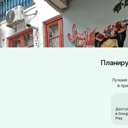
Планиру
Лучшие 
в пр
Досту
в Goog
Play