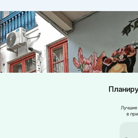
Планиру
Лучшие 
в пр