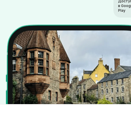
Досту
в Goog
Play