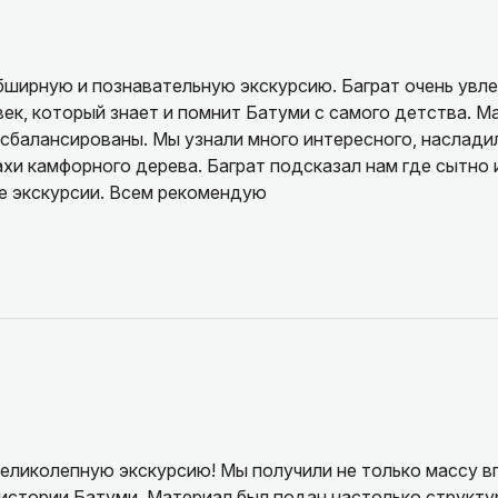
бширную и познавательную экскурсию. Баграт очень увле
ек, который знает и помнит Батуми с самого детства. М
сбалансированы. Мы узнали много интересного, наслади
ахи камфорного дерева. Баграт подсказал нам где сытно 
ле экскурсии. Всем рекомендую
еликолепную экскурсию! Мы получили не только массу вп
истории Батуми. Материал был подан настолько структу