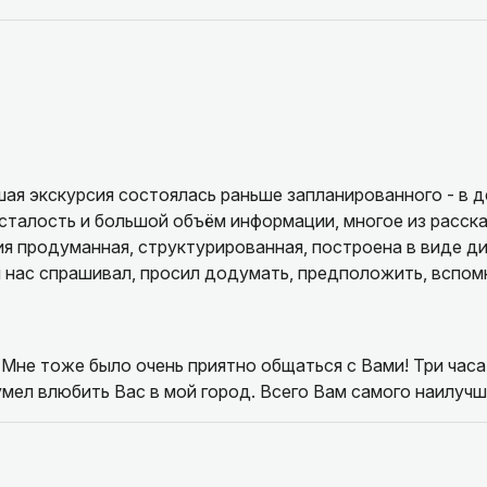
.
кскурсия состоялась раньше запланированного - в день приезда в Бат
сталость и большой объём информации, многое из расск
я продуманная, структурированная, построена в виде ди
 нас спрашивал, просил додумать, предположить, вспомн
 - прекрасный богатый русский язык, говорит четко. Багр
истории Батуми, его ландшафте, об интересных и неизби
очется посетить. Было и интересно и познавательно. О
Мне тоже было очень приятно общаться с Вами! Три часа
да.
сумел влюбить Вас в мой город. Всего Вам самого наилучш