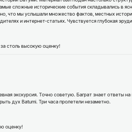
самые сложные исторические события складывались в яс
нно, что мы услышали множество фактов, местных истори
дителях и интернет-статьях. Чувствуется глубокая эруди
городу. Это была одна из лучших экскурсий в наших пут
комендовать друзьям!
за столь высокую оценку!
вная экскурсия. Точно советую. Баграт знает ответы на
рыть дух Batumi. Три часа пролетели незаметно.
ю оценку!