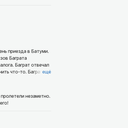
уми.
азов Баграта
алога. Баграт отвечал
ить что-то. Баграта
ещё
ат влюблен в свой
тых местах, которые
днозначно
 пролетели незаметно.
его!