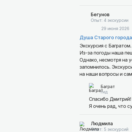
Бегунов
Опыт: 4 экскурсии
29 июня 2026
Душа Старого города
Экскурсия с Багратом
Из-за погоды наша пешая э
Однако, несмотря на у
запомнилось. Экскурси
на наши вопросы и сам
очень приятно слушать
Баграт
город и расскажет об 
гид
потом обязательно зах
Спасибо Дмитрий! 
рекомендуем этого го
Я очень рад, что 
Людмила
Опыт: 5 экскурсий