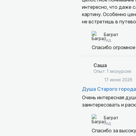
интересно, что даже 
картину. Особенно це
не встретишь в путево
любовь гида к своему 
Баграт
Обязательно будем ре
гид
Спасибо огромное 
Саша
Опыт: 1 экскурсия
17 июня 2026
Душа Старого города
Очень интересная душе
заинтересовать и раск
Баграт
гид
Спасибо за высоку