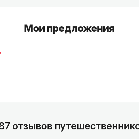
С июня 2017 года, после выхода первой книги
Я уверен, что у города, как и у каждого из на
воспоминаниях, историях домов, удивительн
Мои предложения
87 отзывов путешественник