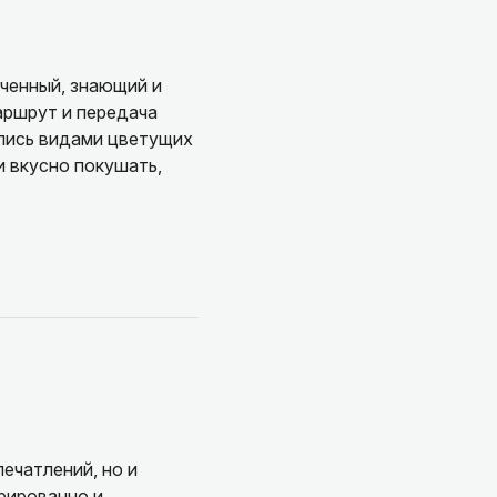
ченный, знающий и
аршрут и передача
лись видами цветущих
и вкусно покушать,
ечатлений, но и
рированно и