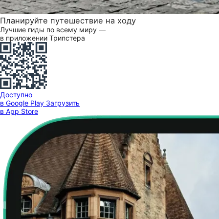
Планируйте путешествие на ходу
Лучшие гиды по всему миру —
в приложении Трипстера
Доступно
в Google Play
Загрузить
в App Store