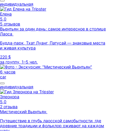
индивидуальная
Елена
5,0
5 отзывов
Вьентьян за один день: самое интересное в столице
Лаоса
Будда-парк, Тхат Луанг, Патусай — знаковые места
и живая культура
220 $
за группу, 1–5 чел.
6 часов
car
индивидуальная
Элеонора
5,0
2 отзыва
Мистический Вьентьян
Путешествие в глубь лаосской самобытности, где
древние традиции и фольклор оживают на каждом
шагу