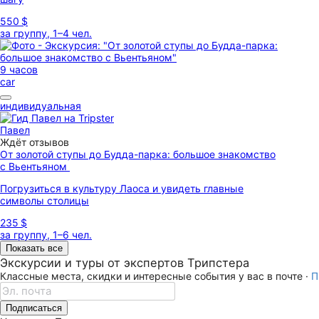
550 $
за группу, 1–4 чел.
9 часов
car
индивидуальная
Павел
Ждёт отзывов
От золотой ступы до Будда-парка: большое знакомство
с Вьентьяном
Погрузиться в культуру Лаоса и увидеть главные
символы столицы
235 $
за группу, 1–6 чел.
Показать все
Экскурсии и туры от экспертов Трипстера
Классные места, скидки и интересные события у вас в почте ·
П
Подписаться