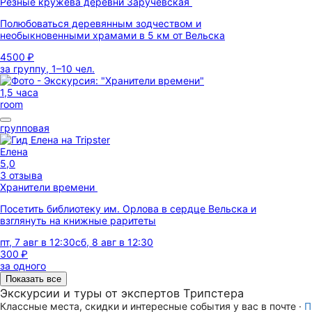
Резные кружева деревни Заручевская
Полюбоваться деревянным зодчеством и
необыкновенными храмами в 5 км от Вельска
4500 ₽
за группу, 1–10 чел.
1,5 часа
room
групповая
Елена
5,0
3 отзыва
Хранители времени
Посетить библиотеку им. Орлова в сердце Вельска и
взглянуть на книжные раритеты
пт, 7 авг в 12:30
сб, 8 авг в 12:30
300 ₽
за одного
Показать все
Экскурсии и туры от экспертов Трипстера
Классные места, скидки и интересные события у вас в почте ·
П