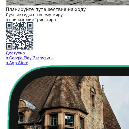
Планируйте путешествие на ходу
Лучшие гиды по всему миру —
в приложении Трипстера
Доступно
в Google Play
Загрузить
в App Store