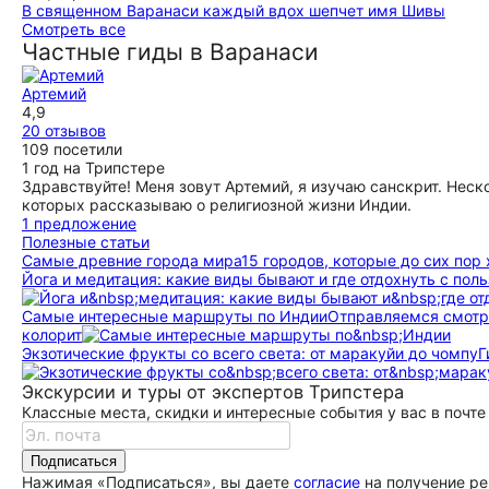
В священном Варанаси каждый вдох шепчет имя Шивы
ещё
Замечательная экскурсия на целый день. Все что
Смотреть все
планировали - успели. В спокойном темпе, отличные виды
Частные гиды в Варанаси
и информационное наполнение экскурсии. Город
уникальный, его однозначно нужно посещать с гидом, в
Артемий
противном случае затеряетесь и не всегда безопасно.
4,9
ещё
20 отзывов
109 посетили
1 год на Трипстере
Здравствуйте! Меня зовут Артемий, я изучаю санскрит. Неск
которых рассказываю о религиозной жизни Индии.
1 предложение
Полезные статьи
Самые древние города мира
15 городов, которые до сих пор
Йога и медитация: какие виды бывают и где отдохнуть с поль
Самые интересные маршруты по Индии
Отправляемся смотр
колорит
Экзотические фрукты со всего света: от маракуйи до чомпу
Г
Экскурсии и туры от экспертов Трипстера
Классные места, скидки и интересные события у вас в почте
Подписаться
Нажимая «Подписаться», вы даете
согласие
на получение ре