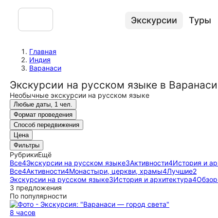
Экскурсии
Туры
Главная
Индия
Варанаси
Экскурсии на русском языке в Варанаси
Необычные экскурсии на русском языке
Любые даты, 1 чел.
Формат проведения
Способ передвижения
Цена
Фильтры
Рубрики
Ещё
Все
4
Экскурсии на русском языке
3
Активности
4
История и ар
Все
4
Активности
4
Монастыри, церкви, храмы
4
Лучшие
2
Экскурсии на русском языке
3
История и архитектура
4
Обзор
3 предложения
По популярности
8 часов