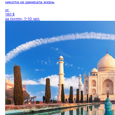
никогда не замирала жизнь
от
180 $
за группу, 1–10 чел.