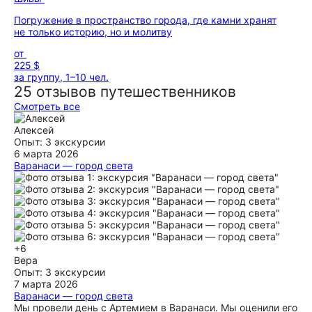
Погружение в пространство города, где камни хранят
не только историю, но и молитву
от
225 $
за группу, 1–10 чел.
25 отзывов путешественников
Смотреть все
Алексей
Опыт: 3 экскурсии
6 марта 2026
Варанаси — город света
Мы провели с Артемием два дня в Варанаси, и это было
действительно незабываемо. Экскурсия получилась очень
живой и насыщенной. Варанаси с реки выглядит просто
потрясающе - совсем другое ощущение, чем на берегу.
Артемий показал город с разных сторон и рассказал много
интересного про историю древней Индии, религию и
буддизм. Чувствуется, что он очень глубоко разбирается в
+6
теме и умеет объяснять всё просто и понятно. Отдельное
Вера
впечатление - это праздник Холи, который мы тоже
Опыт: 3 экскурсии
встретили вместе. Это был настоящий взрыв эмоций: весь
7 марта 2026
город на улицах, люди смеются, кидаются красками,
Варанаси — город света
музыка, шум - невероятная атмосфера. Такой день точно
Мы провели день с Артемием в Варанаси. Мы оценили его