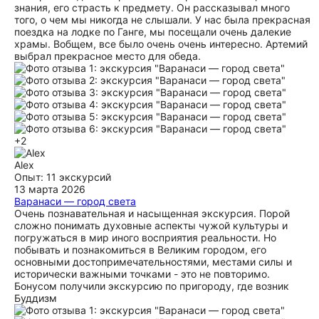
запомнится надолго. В целом это было очень яркое и
знания, его страсть к предмету. Он рассказывал много
интересное путешествие. Большое спасибо Артемию за эти
того, о чем мы никогда не слышали. У нас была прекрасная
два дня и за возможность увидеть Варанаси по-
поездка на лодке по Ганге, мы посещали очень далекие
настоящему.
храмы. Вобщем, все было очень очень интересно. Артемий
выбрал прекрасное место для обеда.
ещё
+2
Alex
Опыт: 11 экскурсий
13 марта 2026
Варанаси — город света
Очень познавательная и насыщенная экскурсия. Порой
сложно понимать духовные аспекты чужой культуры и
погружаться в мир иного восприятия реальности. Но
побывать и познакомиться в Великим городом, его
основными достопримечательностями, местами силы и
исторически важными точками - это не повторимо.
Бонусом получили экскурсию по пригороду, где возник
Буддизм