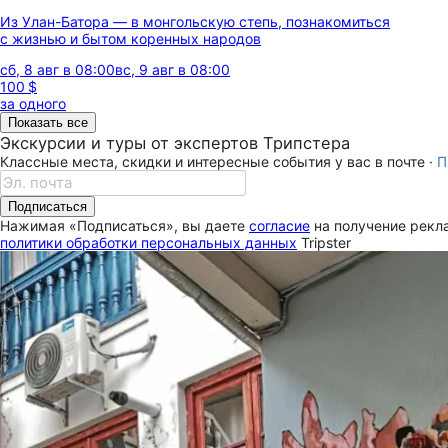
Из Улан-Батора — в монгольскую степь, познакомиться
с жизнью и бытом коренных народов
сб, 8 авг в 08:00
вс, 9 авг в 08:00
100 $
за одного
Показать все
Экскурсии и туры от экспертов Трипстера
Классные места, скидки и интересные события у вас в почте ·
П
Подписаться
Нажимая «Подписаться», вы даете
согласие
на получение рекла
политики обработки персональных данных
Tripster