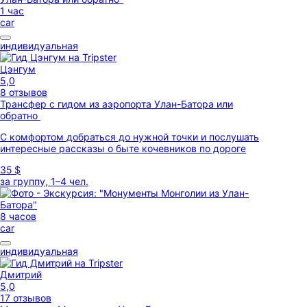
1 час
car
индивидуальная
Цэнгум
5,0
8 отзывов
Трансфер с гидом из аэропорта Улан-Батора или
обратно
С комфортом добраться до нужной точки и послушать
интересные рассказы о быте кочевников по дороге
35 $
за группу, 1–4 чел.
8 часов
car
индивидуальная
Дмитрий
5,0
17 отзывов