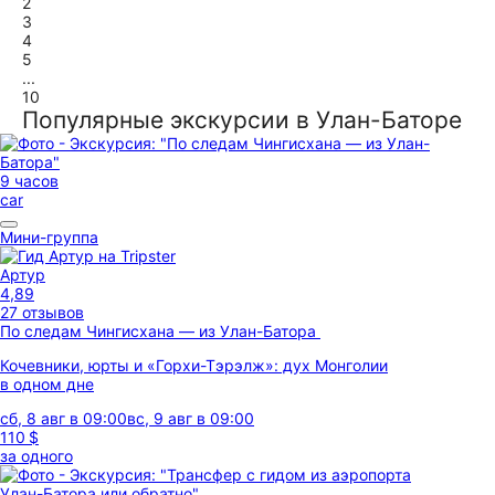
2
3
4
5
...
10
Популярные экскурсии в Улан-Баторе
9 часов
car
Мини-группа
Артур
4,89
27 отзывов
По следам Чингисхана — из Улан-Батора
Кочевники, юрты и «Горхи-Тэрэлж»: дух Монголии
в одном дне
сб, 8 авг в 09:00
вс, 9 авг в 09:00
110 $
за одного