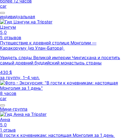
более 12 часов
car
индивидуальная
Цэнгум
5,0
5 отзывов
Путешествие к древней столице Монголии —
Каракоруму (из Улан-Батора)
Увидеть следы Великой империи Чингисхана и посетить
самый древний буддийский монастырь страны
430 $
за группу, 1–4 чел.
8 часов
car
Мини-группа
Aнна
5,0
1 отзыв
В гости к кочевникам: настоящая Монголия за 1 день