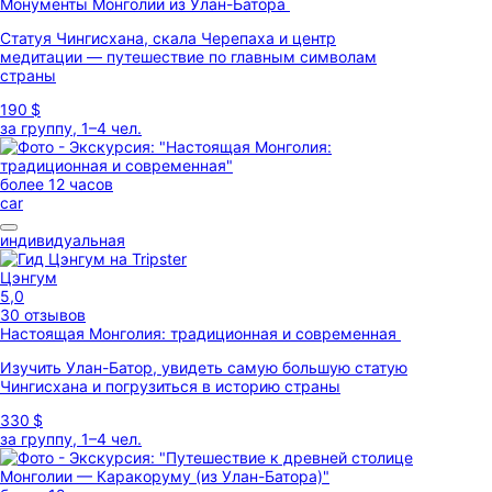
Монументы Монголии из Улан-Батора
Статуя Чингисхана, скала Черепаха и центр
медитации — путешествие по главным символам
страны
190 $
за группу, 1–4 чел.
более 12 часов
car
индивидуальная
Цэнгум
5,0
30 отзывов
Настоящая Монголия: традиционная и современная
Изучить Улан-Батор, увидеть самую большую статую
Чингисхана и погрузиться в историю страны
330 $
за группу, 1–4 чел.