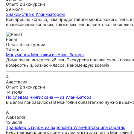
Опыт: 2 экскурсии
29 июля
Знакомство с Улан-Батором
Все прошло хорошо, нам предоставили монгольского гида, к
возникающие вопросы, также мы гид посоветовал несколько
Ренат
Опыт: 4 экскурсии
24 июля
Монументы Монголии из Улан-Батора
Дима очень интересный гид. Экскурсия прошла очень познав
комфортный, бизнес-класса. Рекомендую всем👍
А
Анастасия
Опыт: 2 экскурсии
14 июля
По следам Чингисхана — из Улан-Батора
В целом понравилось! В Монголии обязательно нужно выезж
A
Aleksandr
12 июля
Трансфер с гидом из аэропорта Улан-Батора или обратно
Буду рекомендовать всем друзьям кто захочет в Монголию!