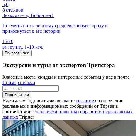
5,0
8 отзывов
Знакомьтесь, Тюбинген!
Погулять по эталонному средневековому городу и
прикоснуться к его истории
150 €
за группу, 1–10 чел.
Показать все
Экскурсии и туры от экспертов Трипстера
Классные места, скидки и интересные события у вас в почте ·
Пример письма
Подписаться
Нажимая «Подписаться», вы даете
согласие
на получение
рекламных и информационных сообщений от Tripster в
соответствии c
условиями политики обработки персональных
данных
Tripster