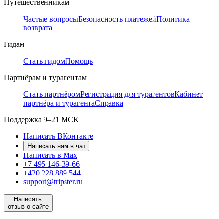
Путешественникам
Частые вопросы
Безопасность платежей
Политика
возврата
Гидам
Стать гидом
Помощь
Партнёрам и турагентам
Стать партнёром
Регистрация для турагентов
Кабинет
партнёра и турагента
Справка
Поддержка
9–21 МСК
Написать ВКонтакте
Написать нам в чат
Написать в Max
+7 495 146-39-66
+420 228 889 544
support@tripster.ru
Написать
отзыв о сайте