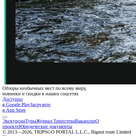
Обзоры необычных мест по всему миру,
новинки и скидки в наших соцсетях
Доступно
в Google Play
Загрузите
в App Store
Экскурсии
Туры
Журнал Трипстера
Вакансии
О
проекте
Юридические документы
© 2013—2026, TRIPSGO PORTAL L.L.C., Bignut route Limited