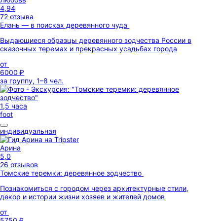
4,94
72 отзыва
Елань — в поисках деревянного чуда
Выдающиеся образцы деревянного зодчества России в
сказочных теремах и прекрасных усадьбах города
от
6000 ₽
за группу, 1–8 чел.
1,5 часа
foot
индивидуальная
Арина
5,0
26 отзывов
Томские теремки: деревянное зодчество
Познакомиться с городом через архитектурные стили,
декор и истории жизни хозяев и жителей домов
от
5750 ₽