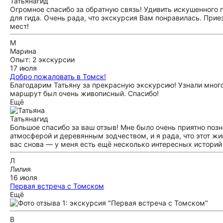
Татьяна
гид
Огромное спасибо за обратную связь! Удивить искушенного 
для гида. Очень рада, что экскурсия Вам понравилась. Прие
мест!
М
Марина
Опыт: 2 экскурсии
17 июля
Добро пожаловать в Томск!
Благодарим Татьяну за прекрасную экскурсию! Узнали много
маршрут был очень живописный. Спасибо!
Ещё
Татьяна
гид
Большое спасибо за ваш отзыв! Мне было очень приятно поз
атмосферой и деревянным зодчеством, и я рада, что этот ж
вас снова — у меня есть ещё несколько интересных историй
Л
Лилия
16 июля
Первая встреча с Томском
Большое спасибо Ольге за невероятно интересную прогулку и
Ещё
горит своим делом и делиться своими знаниями и опытом с 
встретиться с Ольгой.
В