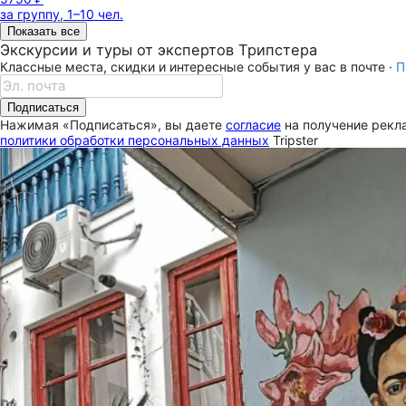
за группу, 1–10 чел.
Показать все
Экскурсии и туры от экспертов Трипстера
Классные места, скидки и интересные события у вас в почте ·
П
Подписаться
Нажимая «Подписаться», вы даете
согласие
на получение рекла
политики обработки персональных данных
Tripster