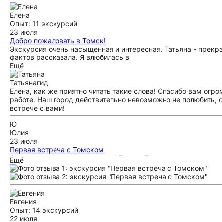
Елена
Опыт: 11 экскурсий
23 июля
Добро пожаловать в Томск!
Экскурсия очень насыщенная и интересная. Татьяна - прекр
фактов рассказала. Я влюбилась в
Ещё
Татьяна
гид
Елена, как же приятно читать такие слова! Спасибо вам ог
работе. Наш город действительно невозможно не полюбить, о
встрече с вами!
Ю
Юлия
23 июля
Первая встреча с Томском
Экскурсия очень понравилась! Были в Томске впервые,и во 
Ещё
простых и известных жителей Томска. Ольга очень душевно 
Томске.Узнали,что когда-то давно,Томск и наш родной Омск
знакомство с новым городом!
Евгения
Опыт: 14 экскурсий
22 июля