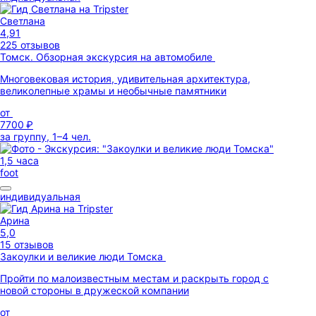
Светлана
4,91
225 отзывов
Томск. Обзорная экскурсия на автомобиле
Многовековая история, удивительная архитектура,
великолепные храмы и необычные памятники
от
7700 ₽
за группу, 1–4 чел.
1,5 часа
foot
индивидуальная
Арина
5,0
15 отзывов
Закоулки и великие люди Томска
Пройти по малоизвестным местам и раскрыть город с
новой стороны в дружеской компании
от