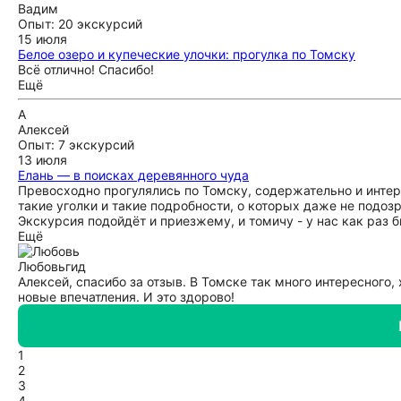
Вадим
Опыт: 20 экскурсий
15 июля
Белое озеро и купеческие улочки: прогулка по Томску
Всё отлично! Спасибо!
Ещё
А
Алексей
Опыт: 7 экскурсий
13 июля
Елань — в поисках деревянного чуда
Превосходно прогулялись по Томску, содержательно и интере
такие уголки и такие подробности, о которых даже не подозр
Экскурсия подойдёт и приезжему, и томичу - у нас как раз 
Ещё
Любовь
гид
Алексей, спасибо за отзыв. В Томске так много интересного, 
новые впечатления. И это здорово!
1
2
3
4