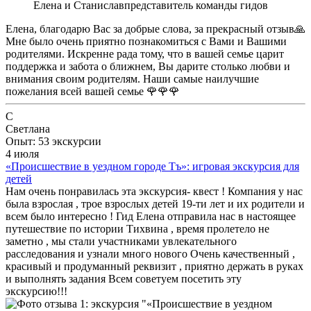
Елена и Станислав
представитель команды гидов
Елена, благодарю Вас за добрые слова, за прекрасный отзыв🙏
Мне было очень приятно познакомиться с Вами и Вашими
родителями. Искренне рада тому, что в вашей семье царит
поддержка и забота о ближнем, Вы дарите столько любви и
внимания своим родителям. Наши самые наилучшие
пожелания всей вашей семье 🌹🌹🌹
С
Светлана
Опыт: 53 экскурсии
4 июля
«Происшествие в уездном городе Тъ»: игровая экскурсия для
детей
Нам очень понравилась эта экскурсия- квест ! Компания у нас
была взрослая , трое взрослых детей 19-ти лет и их родители и
всем было интересно ! Гид Елена отправила нас в настоящее
путешествие по истории Тихвина , время пролетело не
заметно , мы стали участниками увлекательного
расследования и узнали много нового Очень качественный ,
красивый и продуманный реквизит , приятно держать в руках
и выполнять задания Всем советуем посетить эту
экскурсию!!!