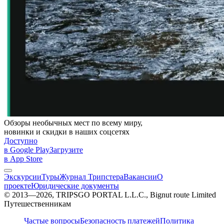
Обзоры необычных мест по всему миру,
новинки и скидки в наших соцсетях
Доступно
в Google Play
Загрузите
в App Store
Экскурсии
Туры
Журнал Трипстера
Вакансии
О
проекте
Юридические документы
© 2013—2026, TRIPSGO PORTAL L.L.C., Bignut route Limited
Путешественникам
Частые вопросы
Безопасность платежей
Политика