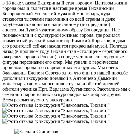
в 18 веке указом Екатерины II стал городом. Центром жизни
города был и является в настоящее время Тихвинский
Богородичный Успенский мужской монастырь, куда
стекаются тысячами паломники со всей страны и даже
зарубежья поклониться написанному (по преданию)
апостолом Лукой чудотворному образу Богородицы. Нас
познакомили и с культурной жизнью города, где родился
знаменитый русский композитор Римский-Корсаков, в доме
его родителей сейчас находится прекрасный музей. Полгода
назад (в прошлом году Тихвин стал «столицей» серебряного
ожерелья городов России) в городе установлены чугунные
фигуры персонажей его опер. Мы узнали о героическом
прошлом города и о современных его буднях. Мы очень
благодарны Елене и Сергею за то, что они по нашей просьбе
дополнили экскурсию поездкой в Антониево-Дымский
монастырь, где мы много нового узнали об этой древней
обители ученика Прп. Варлаама Хутынского. Расстались мы с
семейной парой наших экскурсоводов как добрые друзья.
Всем рекомендуем эту экскурсию.