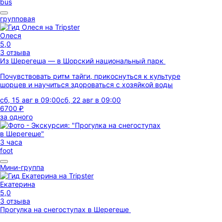
bus
групповая
Олеся
5,0
3 отзыва
Из Шерегеша — в Шорский национальный парк
Почувствовать ритм тайги, прикоснуться к культуре
шорцев и научиться здороваться с хозяйкой воды
сб, 15 авг в 09:00
сб, 22 авг в 09:00
6700 ₽
за одного
3 часа
foot
Мини-группа
Екатерина
5,0
3 отзыва
Прогулка на снегоступах в Шерегеше