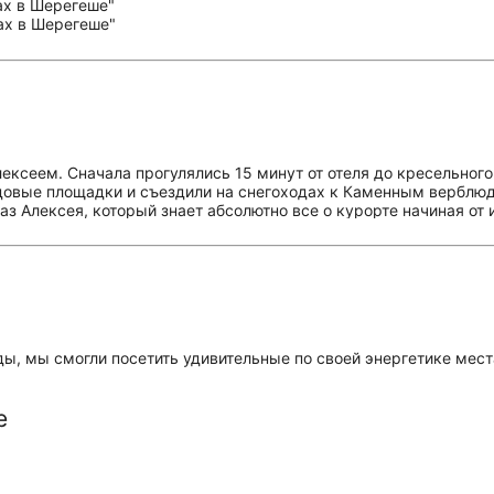
ексеем. Сначала прогулялись 15 минут от отеля до кресельног
довые площадки и съездили на снегоходах к Каменным верблюд
 Алексея, который знает абсолютно все о курорте начиная от и
иво рассказывает. Соответственно, максимальная польза от экск
ем и хотел бы максимально быстро и эффективно освоиться и 2)
ное представление о курорте и о горной Шории
ы, мы смогли посетить удивительные по своей энергетике мест
е