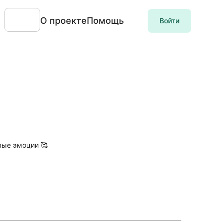
О проекте
Помощь
Войти
мые эмоции 🥰