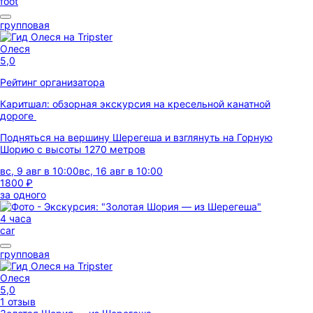
foot
групповая
Олеся
5,0
Рейтинг организатора
Каритшал: обзорная экскурсия на кресельной канатной
дороге
Подняться на вершину Шерегеша и взглянуть на Горную
Шорию с высоты 1270 метров
вс, 9 авг в 10:00
вс, 16 авг в 10:00
1800 ₽
за одного
4 часа
car
групповая
Олеся
5,0
1 отзыв