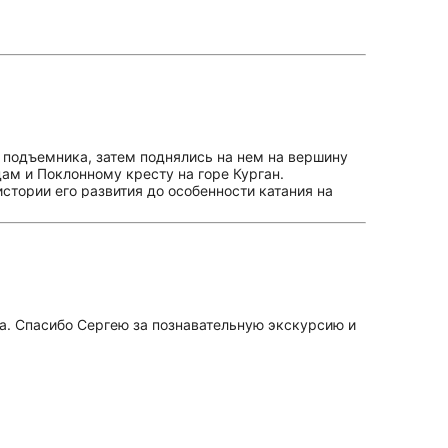
о подъемника, затем поднялись на нем на вершину
ам и Поклонному кресту на горе Курган.
стории его развития до особенности катания на
урсии будет в 2-х случаях: 1) для тех, кто на
 для тех, кто вообще не катается, но хотел бы
а. Спасибо Сергею за познавательную экскурсию и