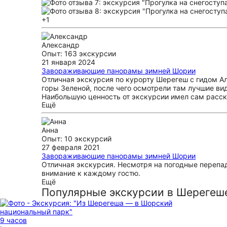
+1
Александр
Опыт: 163 экскурсии
21 января 2024
Завораживающие панорамы зимней Шории
Отличная экскурсия по курорту Шерегеш с гидом Ал
горы Зеленой, после чего осмотрели там лучшие ви
Наибольшую ценность от экскурсии имел сам рассказ
Ещё
каждой из трасс, и при этом очень интересно доходч
курорте впервые, располагает ограниченным времен
познакомиться с лучшими видами и получить объем
Анна
Опыт: 10 экскурсий
27 февраля 2021
Завораживающие панорамы зимней Шории
Отличная экскурсия. Несмотря на погодные перепад
внимание к каждому гостю.
Ещё
Популярные экскурсии в Шерегеш
9 часов