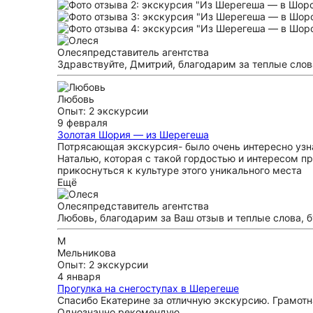
Олеся
представитель агентства
Здравствуйте, Дмитрий, благодарим за теплые сло
Любовь
Опыт: 2 экскурсии
9 февраля
Золотая Шория — из Шерегеша
Потрясающая экскурсия- было очень интересно узна
Наталью, которая с такой гордостью и интересом п
прикоснуться к культуре этого уникального места
Ещё
Олеся
представитель агентства
Любовь, благодарим за Ваш отзыв и теплые слова, 
М
Мельникова
Опыт: 2 экскурсии
4 января
Прогулка на снегоступах в Шерегеше
Спасибо Екатерине за отличную экскурсию. Грамотн
Однозначно рекомендую.