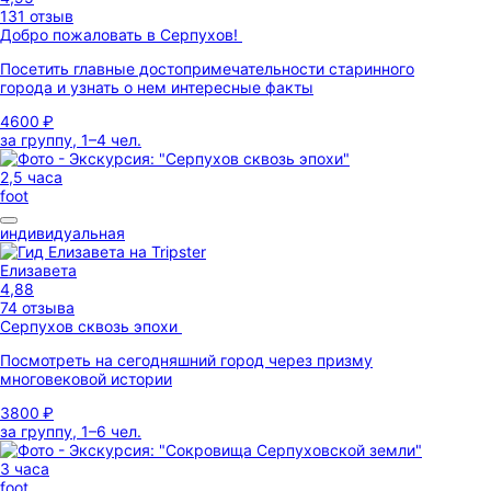
131 отзыв
Добро пожаловать в Серпухов!
Посетить главные достопримечательности старинного
города и узнать о нем интересные факты
4600 ₽
за группу, 1–4 чел.
2,5 часа
foot
индивидуальная
Елизавета
4,88
74 отзыва
Серпухов сквозь эпохи
Посмотреть на сегодняшний город через призму
многовековой истории
3800 ₽
за группу, 1–6 чел.
3 часа
foot