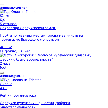
индивидуальная
Юлия
5,0
5 отзывов
Сокровища Серпуховской земли
Пройти по главным местам города и заглянуть на
территорию Высоцкого монастыря
4850 ₽
за группу, 1–6 чел.
2 часа
foot
индивидуальная
Оксана
4,83
Рейтинг организатора
Серпухов купеческий: династии, фабрики,
благотворительность