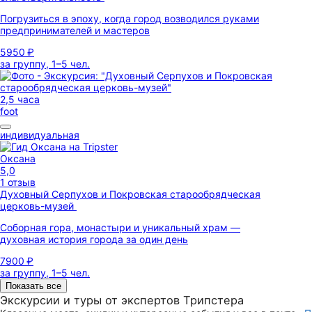
Погрузиться в эпоху, когда город возводился руками
предпринимателей и мастеров
5950 ₽
за группу, 1–5 чел.
2,5 часа
foot
индивидуальная
Оксана
5,0
1 отзыв
Духовный Серпухов и Покровская старообрядческая
церковь-музей
Соборная гора, монастыри и уникальный храм —
духовная история города за один день
7900 ₽
за группу, 1–5 чел.
Показать все
Экскурсии и туры от экспертов Трипстера