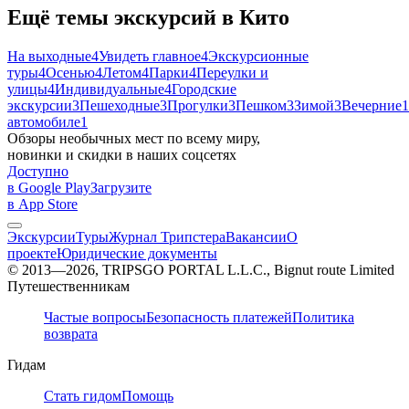
Ещё темы экскурсий в Кито
На выходные
4
Увидеть главное
4
Экскурсионные
туры
4
Осенью
4
Летом
4
Парки
4
Переулки и
улицы
4
Индивидуальные
4
Городские
экскурсии
3
Пешеходные
3
Прогулки
3
Пешком
3
Зимой
3
Вечерние
1
автомобиле
1
Обзоры необычных мест по всему миру,
новинки и скидки в наших соцсетях
Доступно
в Google Play
Загрузите
в App Store
Экскурсии
Туры
Журнал Трипстера
Вакансии
О
проекте
Юридические документы
© 2013—2026, TRIPSGO PORTAL L.L.C., Bignut route Limited
Путешественникам
Частые вопросы
Безопасность платежей
Политика
возврата
Гидам
Стать гидом
Помощь