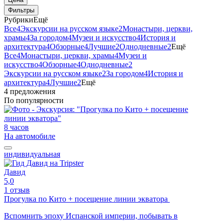
Фильтры
Рубрики
Ещё
Все
4
Экскурсии на русском языке
2
Монастыри, церкви,
храмы
4
За городом
4
Музеи и искусство
4
История и
архитектура
4
Обзорные
4
Лучшие
2
Однодневные
2
Ещё
Все
4
Монастыри, церкви, храмы
4
Музеи и
искусство
4
Обзорные
4
Однодневные
2
Экскурсии на русском языке
2
За городом
4
История и
архитектура
4
Лучшие
2
Ещё
4 предложения
По популярности
8 часов
На автомобиле
индивидуальная
Давид
5,0
1 отзыв
Прогулка по Кито + посещение линии экватора
Вспомнить эпоху Испанской империи, побывать в