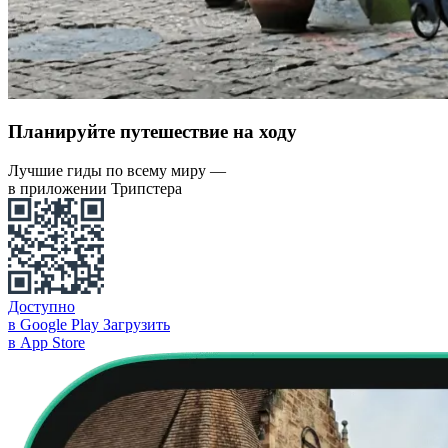
Планируйте путешествие на ходу
Лучшие гиды по всему миру —
в приложении Трипстера
Доступно
в Google Play
Загрузить
в App Store