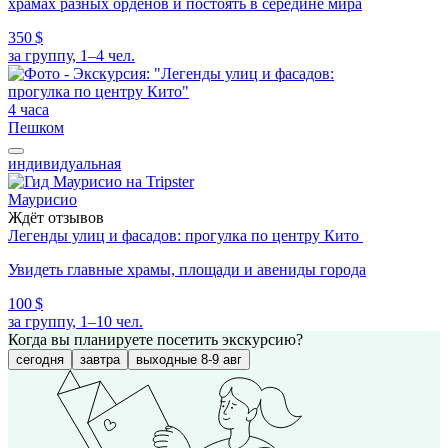
храмах разных орденов и постоять в середине мира
350 $
за группу, 1–4 чел.
4 часа
Пешком
индивидуальная
Маурисио
Ждёт отзывов
Легенды улиц и фасадов: прогулка по центру Кито
Увидеть главные храмы, площади и авениды города
100 $
за группу, 1–10 чел.
Когда вы планируете посетить экскурсию?
сегодня
завтра
выходные 8-9 авг