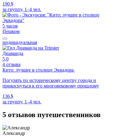
190 $
за группу, 1–4 чел.
5 часов
Пешком
индивидуальная
Диаманда
5,0
4 отзыва
Кито: лучшее в столице Эквадора
Погулять по историческому центру города и
прикоснуться к его многовековому прошлому
136 $
за группу, 1–4 чел.
5 отзывов путешественников
Александр