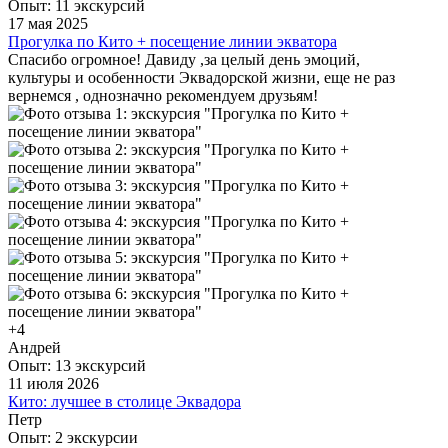
Опыт: 11 экскурсий
17 мая 2025
Прогулка по Кито + посещение линии экватора
Спасибо огромное! Давиду ,за целый день эмоций,
культуры и особенности Эквадорской жизни, еще не раз
вернемся , однозначно рекомендуем друзьям!
+4
Андрей
Опыт: 13 экскурсий
11 июля 2026
Кито: лучшее в столице Эквадора
Диаманта приятный человек и хороший рассказчик. Но
Петр
маршрут полностью посвящен храмам города. Практически
Опыт: 2 экскурсии