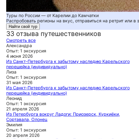
Туры по России — от Карелии до Камчатки
Распробовать регионы на вкус, отправиться на ретрит или в
Найти свой тур
33 отзыва путешественников
Смотреть все
Александра
Опыт: 1 экскурсия
4 июня 2026
Из Санкт-Петербурга к забытому наследию Карельского
перешейка (индивидуально)
Наша компания провела два дня, исследуя Карельский
Лиза
перешеек и Карелию вместе с двумя гидами. Анна
Опыт: 1 экскурсия
впечатлила своей глубокой осведомлённостью и умением
31 мая 2026
интересно рассказывать, благодаря чему даже пасмурная
Из Санкт-Петербурга к забытому наследию Карельского
и дождливая погода не испортила впечатления от
перешейка (индивидуально)
путешествия. Владимир подробно объяснил нам, чем
Раньше мы просто проезжали Приозерск, направляясь в
Леонид
уникальна карельская архитектура. Сначала я думала, что
Карелию, и не останавливались там. Но в этот раз решили
Опыт: 1 экскурсия
там нечего смотреть, но экскурсия полностью изменила
задержаться, и город нас действительно удивил своей
21 апреля 2026
историей. Вокруг много живописных уголков — особенно
Из Петербурга вокруг Ладоги: Приозерск, Куркиёки,
моё мнение! От всей группы — спасибо! 🌧️🏞️
запомнились старинный финский маяк и церковь Андрея
Сортавала, Олонец
ещё
Первозванного на берегу Вуоксы. Путешествие с Анной
Программа обещала знакомство с новыми местами и
Эмилия
оказалось очень информативным и оставило яркие
музеями, но на деле превратилась в настоящее
Опыт: 1 экскурсия
впечатления благодаря её искреннему и увлекательному
погружение в карело-финскую историю. Благодаря нашим
20 апреля 2026