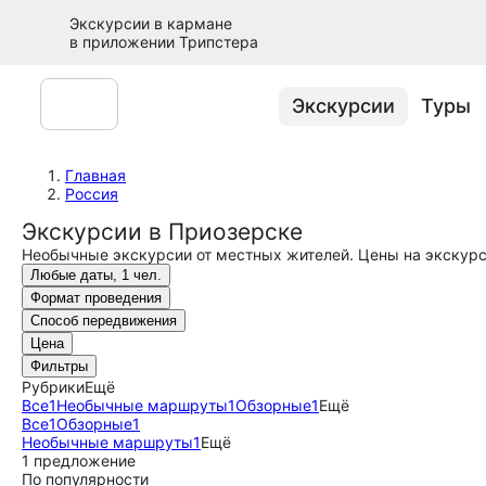
Экскурсии в кармане
в приложении Трипстера
Экскурсии
Туры
Главная
Россия
Экскурсии в Приозерске
Необычные экскурсии от местных жителей. Цены на экскурс
Любые даты, 1 чел.
Формат проведения
Способ передвижения
Цена
Фильтры
Рубрики
Ещё
Все
1
Необычные маршруты
1
Обзорные
1
Ещё
Все
1
Обзорные
1
Необычные маршруты
1
Ещё
1 предложение
По популярности