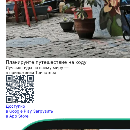
Планируйте путешествие на ходу
Лучшие гиды по всему миру —
в приложении Трипстера
Доступно
в Google Play
Загрузить
в App Store