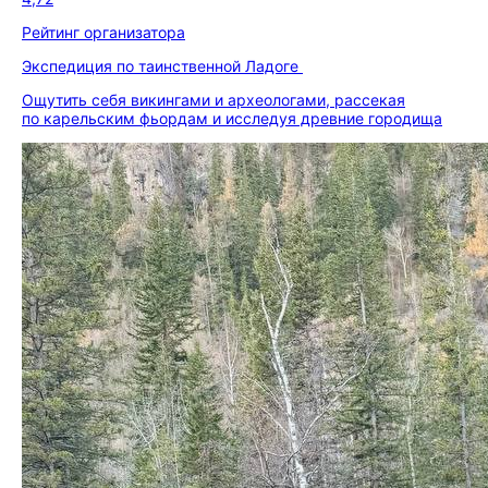
Рейтинг организатора
Экспедиция по таинственной Ладоге
Ощутить себя викингами и археологами, рассекая
по карельским фьордам и исследуя древние городища