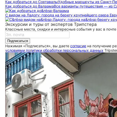
Как добраться до Сортавалы
Удобные маршруты из Санкт‑Пе
сниться!
Как добраться до Валаама
Все варианты путешествия — из С
ещё
С видом на Ладогу: города на берегу крупнейшего озера Ев
Экскурсии и туры от экспертов Трипстера
Классные места, скидки и интересные события у вас в почте
Подписаться
Нажимая «Подписаться», вы даете
согласие
на получение ре
условиями политики обработки персональных данных
Tripste