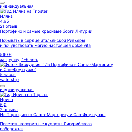
индивидуальная
Иляна
4,95
21 отзыв
Портофино и самые красивые борги Лигурии
Побывать в сердце итальянской Ривьеры
и почувствовать магию настоящей dolce vita
560 €
за группу, 1–6 чел.
5 часов
watership
индивидуальная
Ирина
5,0
2 отзыва
Из Портофино в Санта-Маргериту и Сан-Фруттуозо
Посетить колоритные курорты Лигурийского
побережья