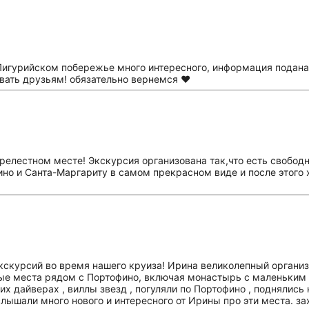
Лигурийском побережье много интересного, информация подана 
вать друзьям! обязательно вернемся ❤️
релестном месте! Экскурсия организована так,что есть свобод
но и Санта-Маргариту в самом прекрасном виде и после этого х
скурсий во время нашего круиза! Ирина великолепный организ
ные места рядом с Портофино, включая монастырь с маленьким 
ших дайверах , виллы звезд , погуляли по Портофино , подняли
слышали много нового и интересного от Ирины про эти места. з