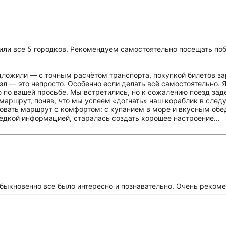
тили все 5 городков. Рекомендуем самостоятельно посещать по
дложили — с точным расчётом транспорта, покупкой билетов з
л — это непросто. Особенно если делать всё самостоятельно. Я
ю по вашей просьбе. Мы встретились, но к сожалению поезд зад
маршрут, поняв, что мы успеем «догнать» наш кораблик в следую
овать маршрут с комфортом: с купанием в море и вкусным обед
редкой информацией, старалась создать хорошее настроение...
быкновенно все было интересно и познавательно. Очень реком