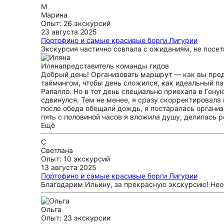
М
Марина
Опыт: 26 экскурсий
23 августа 2025
Портофино и самые красивые борги Лигурии
Экскурсия частично совпала с ожиданиям, не посе
Иляна
представитель команды гидов
Добрый день! Организовать маршрут — как вы пре
таймингом, чтобы день сложился, как идеальный паз
Рапалло. Но в тот день специально приехала в Гену
сдвинулся. Тем не менее, я сразу скорректировала 
после обеда обещали дождь, я постаралась организ
пять с половиной часов я вложила душу, делилась 
Ещё
С
Светлана
Опыт: 10 экскурсий
13 августа 2025
Портофино и самые красивые борги Лигурии
Благодарим Ильину, за прекрасную экскурсию! Нео
Ольга
Опыт: 23 экскурсии