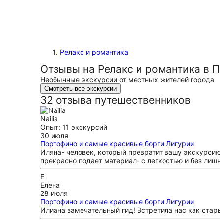
Релакс и романтика
Отзывы на Релакс и романтика в 
Необычные экскурсии от местных жителей города
Смотреть все экскурсии
32 отзыва путешественников
Nailia
Опыт: 11 экскурсий
30 июля
Портофино и самые красивые борги Лигурии
Иляна- человек, который превратит вашу экскурсию
прекрасно подает материал- с легкостью и без ли
Е
Елена
28 июля
Портофино и самые красивые борги Лигурии
Илиана замечательный гид! Встретила нас как стар