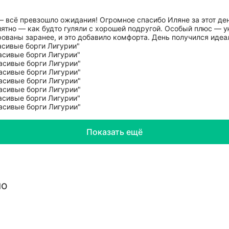
всё превзошло ожидания! Огромное спасибо Иляне за этот день
риятно — как будто гуляли с хорошей подругой. Особый плюс — 
ованы заранее, и это добавило комфорта. День получился иде
Показать ещё
но