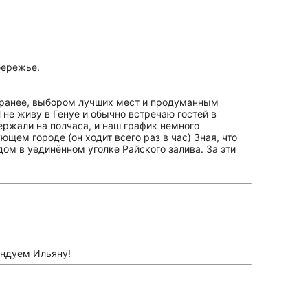
бережье.
аранее, выбором лучших мест и продуманным
 не живу в Генуе и обычно встречаю гостей в
ержали на полчаса, и наш график немного
щем городе (он ходит всего раз в час) Зная, что
ом в уединённом уголке Райского залива. За эти
ендуем Ильяну!