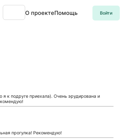
О проекте
Помощь
Войти
 я к подруге приехала). Очень эрудирована и
екомендую!
льная прогулка! Рекомендую!