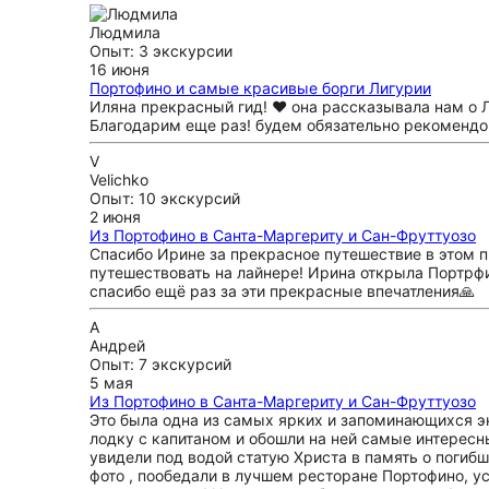
Людмила
Опыт: 3 экскурсии
16 июня
Портофино и самые красивые борги Лигурии
Иляна прекрасный гид! ❤️ она рассказывала нам о 
Благодарим еще раз! будем обязательно рекомендо
V
Velichko
Опыт: 10 экскурсий
2 июня
Из Портофино в Санта-Маргериту и Сан-Фруттуозо
Спасибо Ирине за прекрасное путешествие в этом п
путешествовать на лайнере! Ирина открыла Портрфи
спасибо ещё раз за эти прекрасные впечатления🙏
А
Андрей
Опыт: 7 экскурсий
5 мая
Из Портофино в Санта-Маргериту и Сан-Фруттуозо
Это была одна из самых ярких и запоминающихся эк
лодку с капитаном и обошли на ней самые интерес
увидели под водой статую Христа в память о погиб
фото , пообедали в лучшем ресторане Портофино, у