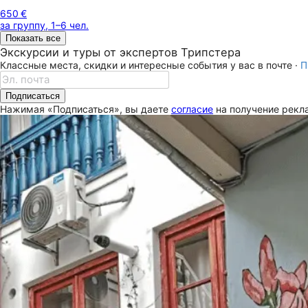
650 €
за группу, 1–6 чел.
Показать все
Экскурсии и туры от экспертов Трипстера
Классные места, скидки и интересные события у вас в почте ·
П
Подписаться
Нажимая «Подписаться», вы даете
согласие
на получение рекла