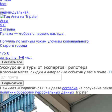
foot
индивидуальная
Анна
5,0
2 отзыва
Панама — любовь с первого взгляда
Погулять по уютным узким улочкам колониального
Старого города
175 €
за группу, 1–6 чел.
Показать все
Экскурсии и туры от экспертов Трипстера
Классные места, скидки и интересные события у вас в почте ·
П
Подписаться
Нажимая «Подписаться», вы даете
согласие
на получение рекла
политики обработки персональных данных
Tripster