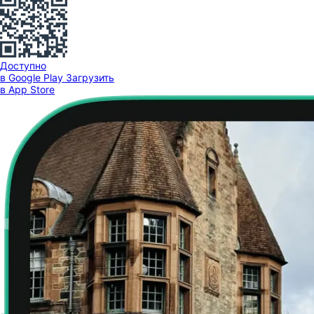
Доступно
в Google Play
Загрузить
в App Store