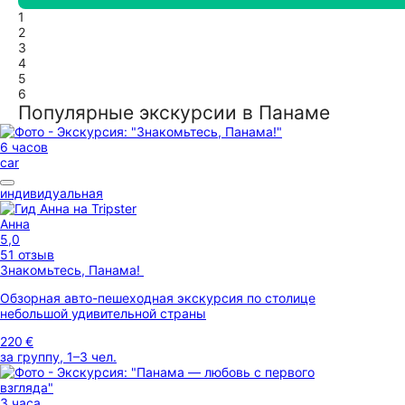
1
2
3
4
5
6
Популярные экскурсии в Панаме
6 часов
car
индивидуальная
Анна
5,0
51 отзыв
Знакомьтесь, Панама!
Обзорная авто-пешеходная экскурсия по столице
небольшой удивительной страны
220 €
за группу, 1–3 чел.
3 часа