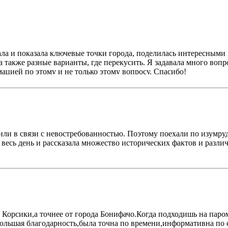
азала и показала ключевые точки города, поделилась интересн
, а также разные варианты, где перекусить. Я задавала много воп
ацией по этому и не только этому вопросу. Спасибо!
или в связи с невостребованностью. Поэтому поехали по изумруд
 весь день и рассказала множество исторических фактов и разли
т Корсики,а точнее от города Бонифачо.Когда подходишь на пар
 большая благодарность,была точна по времени,информативна п