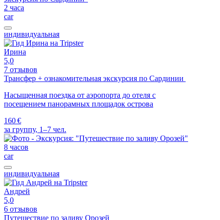
2 часа
car
индивидуальная
Ирина
5,0
7 отзывов
Трансфер + ознакомительная экскурсия по Сардинии
Насыщенная поездка от аэропорта до отеля с
посещением панорамных площадок острова
160 €
за группу, 1–7 чел.
8 часов
car
индивидуальная
Андрей
5,0
6 отзывов
Путешествие по заливу Орозей