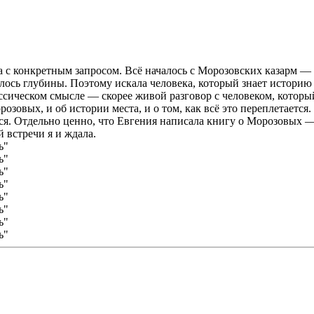
с конкретным запросом. Всё началось с Морозовских казарм — зах
елось глубины. Поэтому искала человека, который знает истори
ссическом смысле — скорее живой разговор с человеком, который
розовых, и об истории места, и о том, как всё это переплетает
тся. Отдельно ценно, что Евгения написала книгу о Морозовых —
 встречи я и ждала.