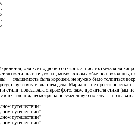
Марианной, она всё подробно объяснила, после отвечала на воп
ельности, но и те уголки, мимо которых обычно проходишь, не
иды — слышимость была хорошей, не нужно было толпиться вокру
ороду, с чувством и знанием дела. Марианна не просто пересказ
и и стили, показывала старые фото, даже прочитала стихи (мы н
ые впечатления, несмотря на переменчивую погоду — познавател