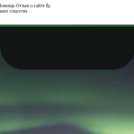
Помощь
Отзыв о сайте 🙋
аших соцсетях