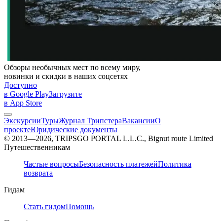
Обзоры необычных мест по всему миру,
новинки и скидки в наших соцсетях
Доступно
в Google Play
Загрузите
в App Store
Экскурсии
Туры
Журнал Трипстера
Вакансии
О
проекте
Юридические документы
© 2013—2026, TRIPSGO PORTAL L.L.C., Bignut route Limited
Путешественникам
Частые вопросы
Безопасность платежей
Политика
возврата
Гидам
Стать гидом
Помощь