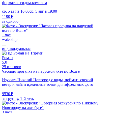
формате с гидом-комиком
ср, 5 авг в 16:00
ср, 5 авг в 19:00
1190 ₽
за одного
1 час
watership
индивидуальная
Роман
5,0
25 отзывов
Часовая прогулка на парусной яхте по Волге
Изучить Нижний Новгород с воды, поймать свежий
ветер и найти идеальные точки для эффектных фото
9530 ₽
за группу, 1–5 чел.
3 часа