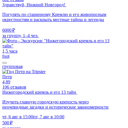
Здравствуй, Нижний Новгород!
Погулять по старинному Кремлю и его живописным
окрестностям и раскрыть местные тайны и легенды
6000 ₽
за группу, 1–4 чел.
1,5 часа
foot
групповая
Петр
4,89
106 отзывов
Нижегородский кремль и его 13 тайн
Изучить главную городскую крепость через
неочевидные загадки и исторические закономерности
чт, 6 авг в 15:00
пт, 7 авг в 10:00
500 ₽