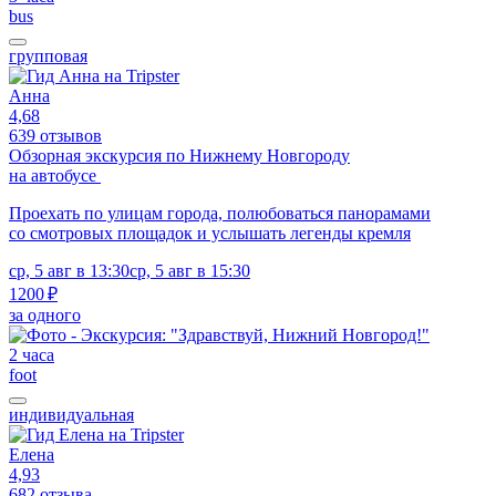
bus
групповая
Анна
4,68
639 отзывов
Обзорная экскурсия по Нижнему Новгороду
на автобусе
Проехать по улицам города, полюбоваться панорамами
со смотровых площадок и услышать легенды кремля
ср, 5 авг в 13:30
ср, 5 авг в 15:30
1200 ₽
за одного
2 часа
foot
индивидуальная
Елена
4,93
682 отзыва