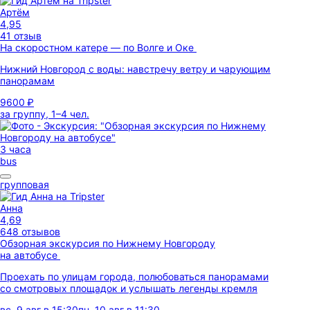
Артём
4,95
41 отзыв
На скоростном катере — по Волге и Оке
Нижний Новгород с воды: навстречу ветру и чарующим
панорамам
9600 ₽
за группу, 1–4 чел.
3 часа
bus
групповая
Анна
4,69
648 отзывов
Обзорная экскурсия по Нижнему Новгороду
на автобусе
Проехать по улицам города, полюбоваться панорамами
со смотровых площадок и услышать легенды кремля
вс, 9 авг в 15:30
пн, 10 авг в 11:30