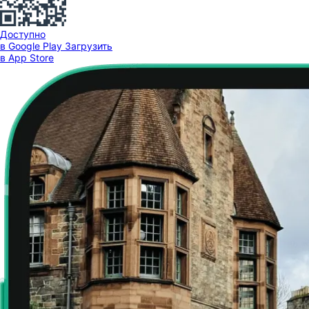
Доступно
в Google Play
Загрузить
в App Store