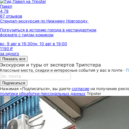
Павел
4,78
67 отзывов
Стендап-экскурсия по Нижнему Новгороду
Погрузиться в историю города в нестандартном
формате с гидом-комиком
вс, 9 авг в 16:30
пн, 10 авг в 19:00
1190 ₽
за одного
Показать все
Экскурсии и туры от экспертов Трипстера
Классные места, скидки и интересные события у вас в почте ·
П
Подписаться
Нажимая «Подписаться», вы даете
согласие
на получение рекла
политики обработки персональных данных
Tripster