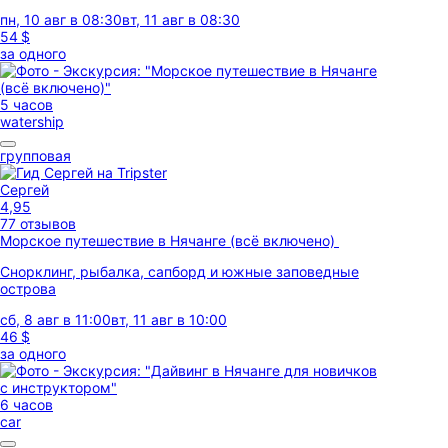
пн, 10 авг в 08:30
вт, 11 авг в 08:30
54 $
за одного
5 часов
watership
групповая
Сергей
4,95
77 отзывов
Морское путешествие в Нячанге (всё включено)
Снорклинг, рыбалка, сапборд и южные заповедные
острова
сб, 8 авг в 11:00
вт, 11 авг в 10:00
46 $
за одного
6 часов
car