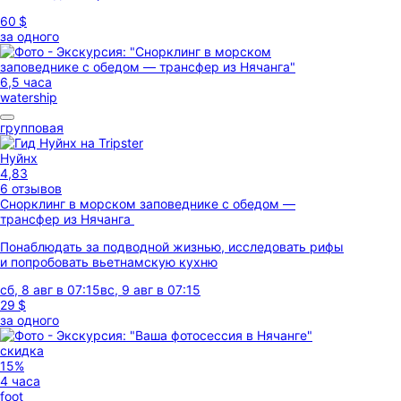
60 $
за одного
6,5 часа
watership
групповая
Нуйнх
4,83
6 отзывов
Снорклинг в морском заповеднике с обедом —
трансфер из Нячанга
Понаблюдать за подводной жизнью, исследовать рифы
и попробовать вьетнамскую кухню
сб, 8 авг в 07:15
вс, 9 авг в 07:15
29 $
за одного
скидка
15%
4 часа
foot