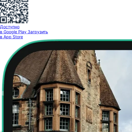
Доступно
в Google Play
Загрузить
в App Store