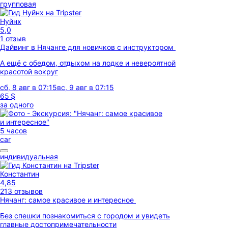
групповая
Нуйнх
5,0
1 отзыв
Дайвинг в Нячанге для новичков с инструктором
А ещё с обедом, отдыхом на лодке и невероятной
красотой вокруг
сб, 8 авг в 07:15
вс, 9 авг в 07:15
65 $
за одного
5 часов
car
индивидуальная
Константин
4,85
213 отзывов
Нячанг: самое красивое и интересное
Без спешки познакомиться с городом и увидеть
главные достопримечательности