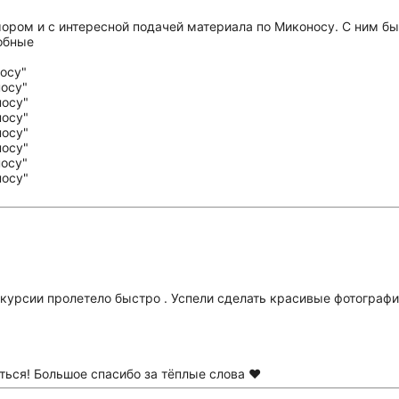
ром и с интересной подачей материала по Миконосу. С ним был
обные
урсии пролетело быстро . Успели сделать красивые фотографии
ться! Большое спасибо за тёплые слова ❤️