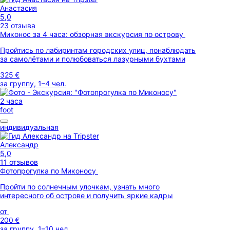
Анастасия
5,0
23 отзыва
Миконос за 4 часа: обзорная экскурсия по острову
Пройтись по лабиринтам городских улиц, понаблюдать
за самолётами и полюбоваться лазурными бухтами
325 €
за группу, 1–4 чел.
2 часа
foot
индивидуальная
Александр
5,0
11 отзывов
Фотопрогулка по Миконосу
Пройти по солнечным улочкам, узнать много
интересного об острове и получить яркие кадры
от
200 €
за группу, 1–10 чел.