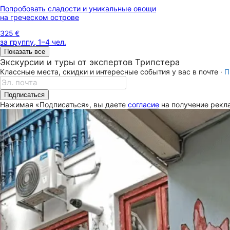
Попробовать сладости и уникальные овощи
на греческом острове
325 €
за группу, 1–4 чел.
Показать все
Экскурсии и туры от экспертов Трипстера
Классные места, скидки и интересные события у вас в почте ·
П
Подписаться
Нажимая «Подписаться», вы даете
согласие
на получение рекла