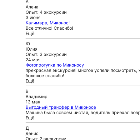
А
Алена
Опыт: 4 экскурсии
3 июня
Калимэра, Миконос!
Все отлично! Спасибо!
Ещё
Ю
Юлия
Опыт: 3 экскурсии
24 мая
Фотопрогулка по Миконосу
прекрасная экскурсия! многое успели посмотреть, 
большое спасибо!
Ещё
В
Владимир
13 мая
Выгодный трансфер в Миконосе
Машина была совсем чистая, водитель приехал вов
Ещё
Д
денис
Опыт: 2 экскурсии