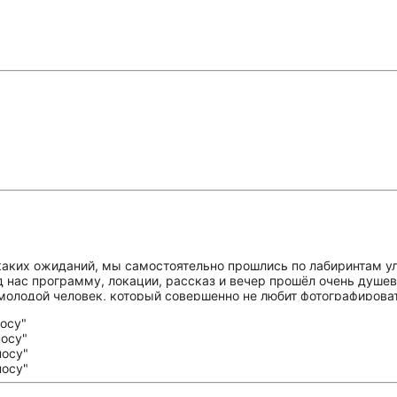
икаких ожиданий, мы самостоятельно прошлись по лабиринтам ул
 нас программу, локации, рассказ и вечер прошёл очень душевн
 молодой человек, который совершенно не любит фотографироват
е найти, если мужчина сам просит его сфотать, значит он получае
еским теплом, радостью, интересом и красотой, которую смог 