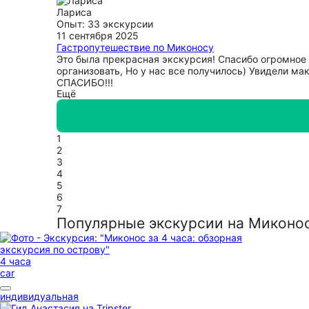
Лариса
Опыт: 33 экскурсии
11 сентября 2025
Гастропутешествие по Миконосу
Это была прекрасная экскурсия! Спасибо огромное 
организовать, Но у нас все получилось) Увидели м
СПАСИБО!!!
Ещё
1
2
3
4
5
6
7
Популярные экскурсии на Миконо
4 часа
car
индивидуальная