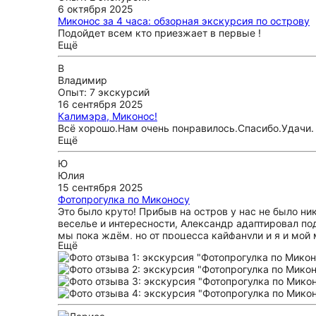
6 октября 2025
Миконос за 4 часа: обзорная экскурсия по острову
Подойдет всем кто приезжает в первые !
Ещё
В
Владимир
Опыт: 7 экскурсий
16 сентября 2025
Калимэра, Миконос!
Всё хорошо.Нам очень понравилось.Спасибо.Удачи.
Ещё
Ю
Юлия
15 сентября 2025
Фотопрогулка по Миконосу
Это было круто! Прибыв на остров у нас не было н
веселье и интересности, Александр адаптировал под
мы пока ждём, но от процесса кайфанули и я и мой
Ещё
позировать на закате. Считаю, что лучше рецензии н
общем, теперь Миконос у нас ассоциируется с друж