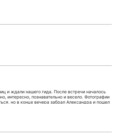
иц и ждали нашего гида. После встречи началось
о, интересно, познавательно и весело. Фотографии
ься, но в конце вечера забрал Александра и пошел
т удовольствие от процесса, а это многого стоит. В
показать нам Александр.