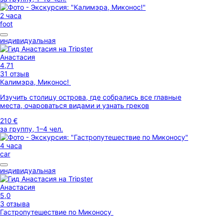
2 часа
foot
индивидуальная
Анастасия
4,71
31 отзыв
Калимэра, Миконос!
Изучить столицу острова, где собрались все главные
места, очароваться видами и узнать греков
210 €
за группу, 1–4 чел.
4 часа
car
индивидуальная
Анастасия
5,0
3 отзыва
Гастропутешествие по Миконосу