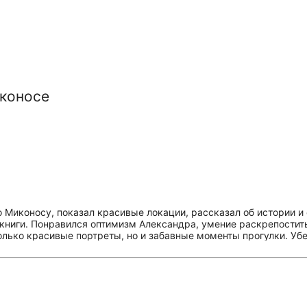
иконосе
 Миконосу, показал красивые локации, рассказал об истории и
книги. Понравился оптимизм Александра, умение раскрепостить
только красивые портреты, но и забавные моменты прогулки. Уб
етовать друзьям!