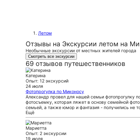
Летом
Отзывы на Экскурсии летом на М
Необычные экскурсии от местных жителей города
Смотреть все экскурсии
69 отзывов путешественников
Катерина
Опыт: 12 экскурсий
24 июля
Фотопрогулка по Миконосу
Александр провел для нашей семьи фотопрогулку по
фотосъемку, которая ляжет в основу семейной фото
семьей, а также юмор и фантазия - получились не 
Ещё
круизной остановки в Миконосе и уже успела посов
Мариетта
Опыт: 2 экскурсии
19 июля