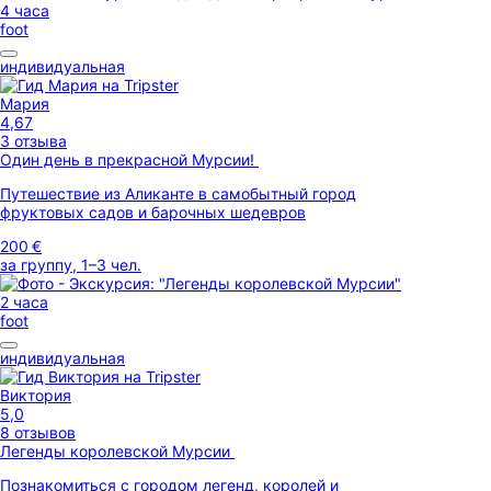
4 часа
foot
индивидуальная
Мария
4,67
3 отзыва
Один день в прекрасной Мурсии!
Путешествие из Аликанте в самобытный город
фруктовых садов и барочных шедевров
200 €
за группу, 1–3 чел.
2 часа
foot
индивидуальная
Виктория
5,0
8 отзывов
Легенды королевской Мурсии
Познакомиться с городом легенд, королей и