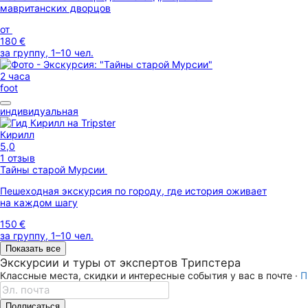
мавританских дворцов
от
180 €
за группу, 1–10 чел.
2 часа
foot
индивидуальная
Кирилл
5,0
1 отзыв
Тайны старой Мурсии
Пешеходная экскурсия по городу, где история оживает
на каждом шагу
150 €
за группу, 1–10 чел.
Показать все
Экскурсии и туры от экспертов Трипстера
Классные места, скидки и интересные события у вас в почте ·
П
Подписаться