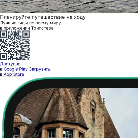
Планируйте путешествие на ходу
Лучшие гиды по всему миру —
в приложении Трипстера
Доступно
в Google Play
Загрузить
в App Store