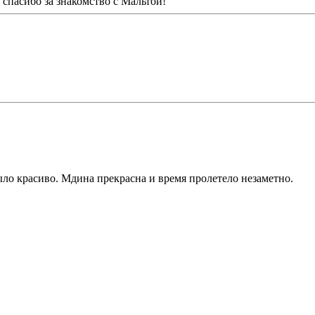
спасибо за знакомство с Мальтой!
ыло красиво. Мдина прекрасна и время пролетело незаметно.