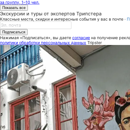
за группу, 1–10 чел.
Показать все
Экскурсии и туры от экспертов Трипстера
Классные места, скидки и интересные события у вас в почте ·
П
Подписаться
Нажимая «Подписаться», вы даете
согласие
на получение рекла
политики обработки персональных данных
Tripster