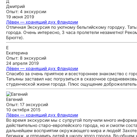
Д
Дмитрий
Опыт: 4 экскурсии
19 июня 2019
Лёвен — хранящий дух Фландрии
Отличная Экскурсия по уютному бельгийскому городку. Татья
города. Очень интересно, 3 часа пролетели незаметно! Реко
Брюгге).
Е
Екатерина
Опыт: 8 экскурсий
24 апреля 2019
Лёвен — хранящий дух Фландрии
Спасибо за очень приятное и всестороннее знакомство с го
Татьяны заставил нас погрузиться в сказочное средневековь
студенческой жизни города. Плюс ощущение доброжелательн
Евгений
Опыт: 17 экскурсий
10 октября 2015
Лёвен — хранящий дух Фландрии
Во время экскурсии мы с супругой получили много информац
действительно старо-европейского города, но и смогли сост
дальнейшем восприятии окружающего мира и людей! Захотел
бегинаж, и отправить детей в школу этого города. Во-общем