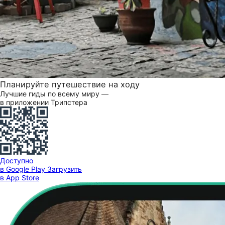
Планируйте путешествие на ходу
Лучшие гиды по всему миру —
в приложении Трипстера
Доступно
в Google Play
Загрузить
в App Store