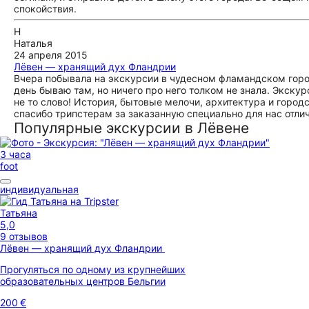
спокойствия.
Н
Наталья
24 апреля 2015
Лёвен — хранящий дух Фландрии
Вчера побывала на экскурсии в чудесном фламандском горо
день бываю там, но ничего про него толком не знала. Экскур
не то слово! История, бытовые мелочи, архитектура и городс
спасибо трипстерам за заказанную специально для нас отлич
Популярные экскурсии в Лёвене
3 часа
foot
индивидуальная
Татьяна
5,0
9 отзывов
Лёвен — хранящий дух Фландрии
Прогуляться по одному из крупнейших
образовательных центров Бельгии
200 €