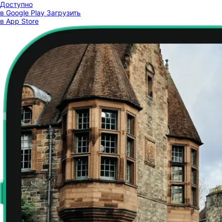
Доступно
в Google Play
Загрузить
в App Store