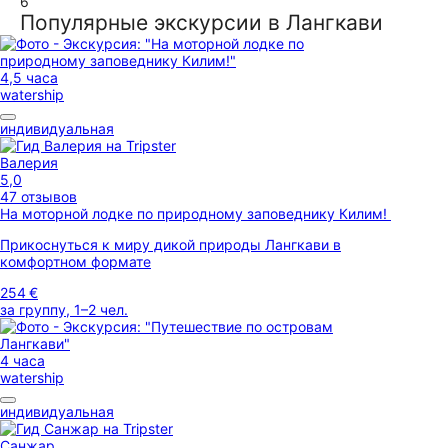
6
Популярные экскурсии в Лангкави
4,5 часа
watership
индивидуальная
Валерия
5,0
47 отзывов
На моторной лодке по природному заповеднику Килим!
Прикоснуться к миру дикой природы Лангкави в
комфортном формате
254 €
за группу, 1–2 чел.
4 часа
watership
индивидуальная
Санжар