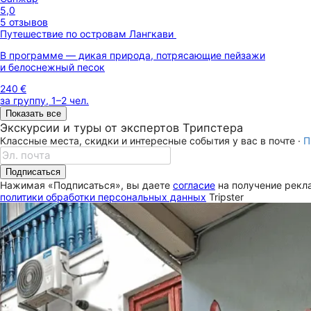
5,0
5 отзывов
Путешествие по островам Лангкави
В программе — дикая природа, потрясающие пейзажи
и белоснежный песок
240 €
за группу, 1–2 чел.
Показать все
Экскурсии и туры от экспертов Трипстера
Классные места, скидки и интересные события у вас в почте ·
П
Подписаться
Нажимая «Подписаться», вы даете
согласие
на получение рекла
политики обработки персональных данных
Tripster